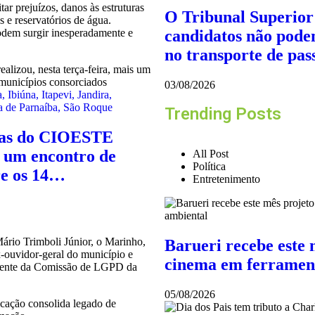
ar prejuízos, danos às estruturas
O Tribunal Superior 
 e reservatórios de água.
odem surgir inesperadamente e
candidatos não pode
no transporte de pas
03/08/2026
a
,
Ibiúna
,
Itapevi
,
Jandira
,
a de Parnaíba
,
São Roque
Trending Posts
ias do CIOESTE
is um encontro de
All Post
Política
re os 14…
Entretenimento
ário Trimboli Júnior, o Marinho,
Barueri recebe este 
ex-ouvidor-geral do município e
cinema em ferramen
idente da Comissão de LGPD da
05/08/2026