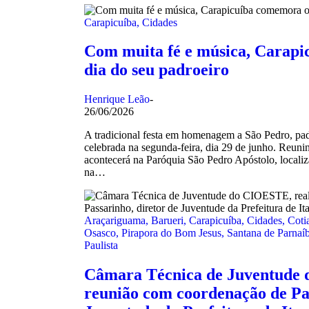
Carapicuíba
,
Cidades
Com muita fé e música, Carap
dia do seu padroeiro
Henrique Leão
-
26/06/2026
A tradicional festa em homenagem a São Pedro, pad
celebrada na segunda-feira, dia 29 de junho. Reunind
acontecerá na Paróquia São Pedro Apóstolo, locali
na…
Araçariguama
,
Barueri
,
Carapicuíba
,
Cidades
,
Coti
Osasco
,
Pirapora do Bom Jesus
,
Santana de Parnaí
Paulista
Câmara Técnica de Juventude 
reunião com coordenação de Pas