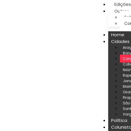
Edições
Outros
Sob
Co
Home
Cidades
Ara
Baru
Car
Coti
Ibiú
Itap
Jand
Mair
Osa
Pira
São
San
Varg
Política
Colunist