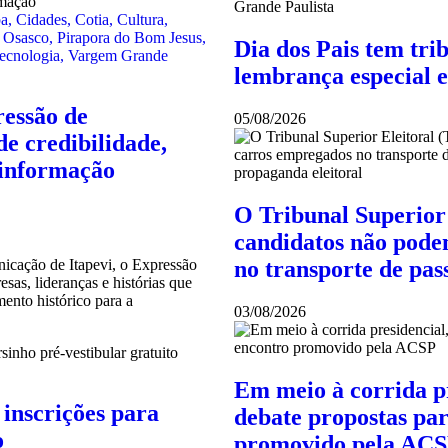
ba
,
Cidades
,
Cotia
,
Cultura
,
,
Osasco
,
Pirapora do Bom Jesus
,
Dia dos Pais tem tri
ecnologia
,
Vargem Grande
lembrança especial 
ressão de
05/08/2026
e credibilidade,
 informação
O Tribunal Superior 
candidatos não pode
no transporte de pas
icação de Itapevi, o Expressão
sas, lideranças e histórias que
nto histórico para a
03/08/2026
Em meio à corrida p
 inscrições para
debate propostas par
o
promovido pela AC