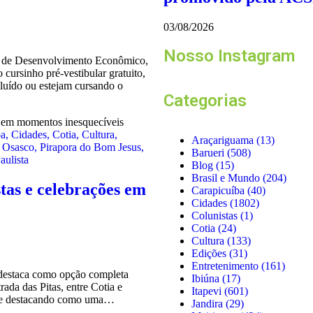
03/08/2026
Nosso Instagram
ia de Desenvolvimento Econômico,
 cursinho pré-vestibular gratuito,
luído ou estejam cursando o
Categorias
ba
,
Cidades
,
Cotia
,
Cultura
,
Araçariguama
(13)
,
Osasco
,
Pirapora do Bom Jesus
,
Barueri
(508)
ulista
Blog
(15)
Brasil e Mundo
(204)
tas e celebrações em
Carapicuíba
(40)
Cidades
(1802)
Colunistas
(1)
Cotia
(24)
Cultura
(133)
Edições
(31)
Entretenimento
(161)
 destaca como opção completa
Ibiúna
(17)
rada das Pitas, entre Cotia e
Itapevi
(601)
 se destacando como uma…
Jandira
(29)