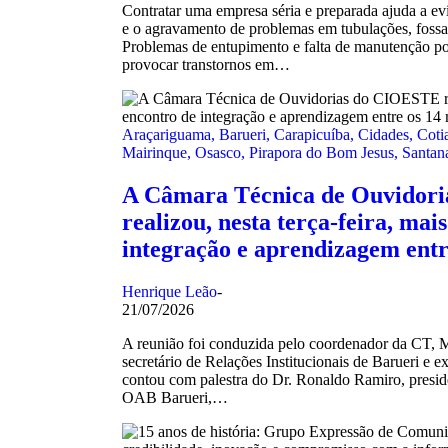
Contratar uma empresa séria e preparada ajuda a evit
e o agravamento de problemas em tubulações, fossas
Problemas de entupimento e falta de manutenção p
provocar transtornos em…
Araçariguama
,
Barueri
,
Carapicuíba
,
Cidades
,
Coti
Mairinque
,
Osasco
,
Pirapora do Bom Jesus
,
Santan
A Câmara Técnica de Ouvidor
realizou, nesta terça-feira, ma
integração e aprendizagem ent
Henrique Leão
-
21/07/2026
A reunião foi conduzida pelo coordenador da CT, M
secretário de Relações Institucionais de Barueri e 
contou com palestra do Dr. Ronaldo Ramiro, pres
OAB Barueri,…