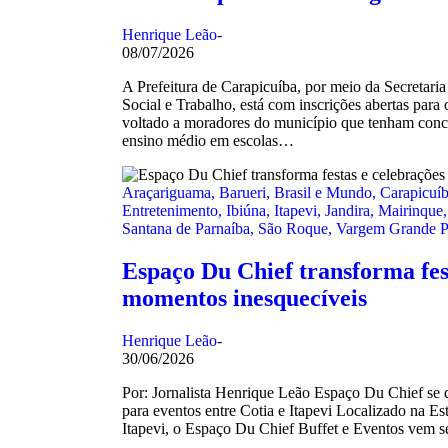
Henrique Leão
-
08/07/2026
A Prefeitura de Carapicuíba, por meio da Secretar
Social e Trabalho, está com inscrições abertas para o
voltado a moradores do município que tenham conc
ensino médio em escolas…
Araçariguama
,
Barueri
,
Brasil e Mundo
,
Carapicuí
Entretenimento
,
Ibiúna
,
Itapevi
,
Jandira
,
Mairinque
Santana de Parnaíba
,
São Roque
,
Vargem Grande Pa
Espaço Du Chief transforma fes
momentos inesquecíveis
Henrique Leão
-
30/06/2026
Por: Jornalista Henrique Leão Espaço Du Chief se
para eventos entre Cotia e Itapevi Localizado na Est
Itapevi, o Espaço Du Chief Buffet e Eventos vem