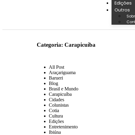
Edições
Outros
Sobr
Con
Categoria:
Carapicuíba
All Post
Araçariguama
Barueri
Blog
Brasil e Mundo
Carapicuíba
Cidades
Colunistas
Cotia
Cultura
Edições
Entretenimento
Ibiúna