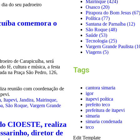
Mairinque
(424)
Osasco
(20)
Pirapora do Bom Jesus
(67
Política
(77)
icuíba comemora o
Santana de Parnaíba
(12)
São Roque
(48)
Saúde
(53)
Tecnologia
(25)
Vargem Grande Paulista
(1
Viagens
(5)
roeiro de Carapicuíba, será
o fé, cultura e música, a festa
Tags
zada na Praça São Pedro, 126,
cantora simaria
igor
itapevi poítica
a
,
Itapevi
,
Jandira
,
Mairinque
,
prefeito teco
ba
,
São Roque
,
Vargem Grande
prefeitura de itapevi
simaria
simaria condenada
do CIOESTE, realiza
teco
sarinho, diretor de
Edit Template