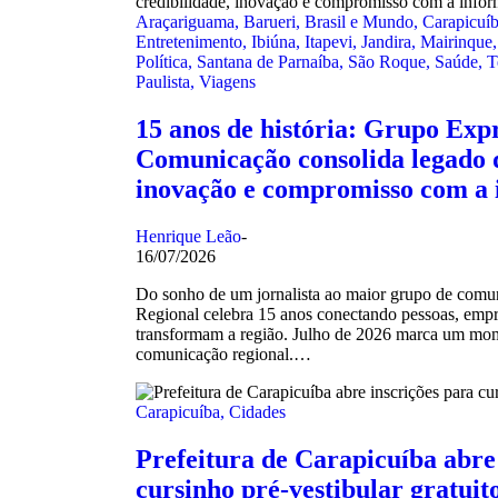
Araçariguama
,
Barueri
,
Brasil e Mundo
,
Carapicuí
Entretenimento
,
Ibiúna
,
Itapevi
,
Jandira
,
Mairinque
Política
,
Santana de Parnaíba
,
São Roque
,
Saúde
,
T
Paulista
,
Viagens
15 anos de história: Grupo Exp
Comunicação consolida legado d
inovação e compromisso com a
Henrique Leão
-
16/07/2026
Do sonho de um jornalista ao maior grupo de comun
Regional celebra 15 anos conectando pessoas, empre
transformam a região. Julho de 2026 marca um mome
comunicação regional.…
Carapicuíba
,
Cidades
Prefeitura de Carapicuíba abre
cursinho pré-vestibular gratuit