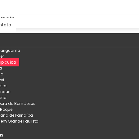
re Nós
ntato
çariguama
eri
apicuíba
a
na
evi
ira
inque
sco
pora do Bom Jesus
 Roque
tana de Parnaíba
em Grande Paulista
as