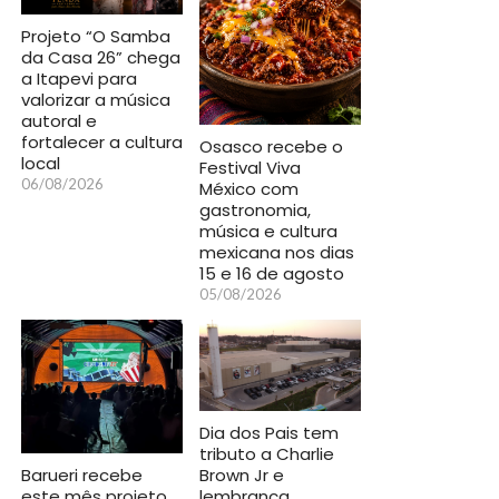
Projeto “O Samba
da Casa 26” chega
a Itapevi para
valorizar a música
autoral e
fortalecer a cultura
Osasco recebe o
local
Festival Viva
06/08/2026
México com
gastronomia,
música e cultura
mexicana nos dias
15 e 16 de agosto
05/08/2026
Dia dos Pais tem
tributo a Charlie
Barueri recebe
Brown Jr e
este mês projeto
lembrança