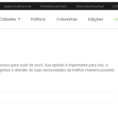
Itapevi melhora nota no IDEB 2025 e registra maior evolução educacional da região
Prefeitura de Mairinque promove palestra em alusão ao Agosto Lilás no CRAS Vila Barreto
Banco do Povo Paulista oferece crédito para impulsionar empreendedores de Mairinque
Cidades
Política
Colunistas
Edições
O
iosos para ouvir de você. Sua opinião é importante para nós, e
guntas e atender às suas necessidades da melhor maneira possível.