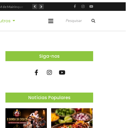
GCM de Mairinque prende três pessoas em flagrante por furto de cabos telefônicos após monitoramento do COI
Mairinque conquista título no Torneio de Vôlei Adaptado Feminino 45+
Itapevi forma mais 120 estudantes no Programa Aluno Tutor em Tecnologia Google e alcança 944 alunos capacitados
utros
Siga-nos
Notícias Populares