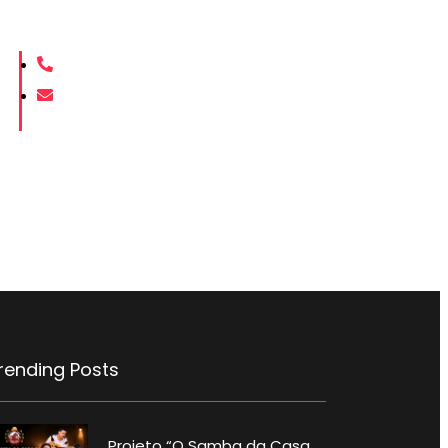
(11 9 9844-4621
contato@portalexpressaoregional.com
rending Posts
Projeto “O Samba da Casa