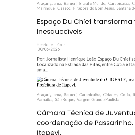
Araçariguama
,
Barueri
,
Brasil e Mundo
,
Carapicuíba
,
C
Mairinque
,
Osasco
,
Pirapora do Bom Jesus
,
Santana d
Espaço Du Chief transforma
inesquecíveis
Henrique Leão
-
30/06/2026
Por: Jornalista Henrique Leão Espaço Du Chief s
Localizado na Estrada das Pitas, entre Cotia e I
uma…
Araçariguama
,
Barueri
,
Carapicuíba
,
Cidades
,
Cotia
,
I
Parnaíba
,
São Roque
,
Vargem Grande Paulista
Câmara Técnica de Juventud
coordenação de Passarinho, 
Itapevi.