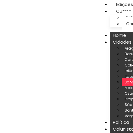
Edições
Outros
Sob
Co
Home
Cidades
Ara
Baru
Car
Coti
Ibiú
Itap
Jand
Mair
Osa
Pira
São
San
Varg
Política
Colunist