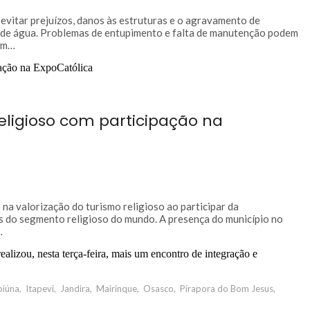
evitar prejuízos, danos às estruturas e o agravamento de
s de água. Problemas de entupimento e falta de manutenção podem
 em…
religioso com participação na
na valorização do turismo religioso ao participar da
s do segmento religioso do mundo. A presença do município no
…
biúna
,
Itapevi
,
Jandira
,
Mairinque
,
Osasco
,
Pirapora do Bom Jesus
,