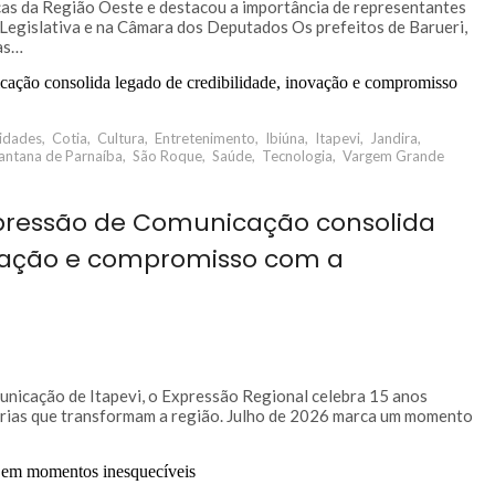
icas da Região Oeste e destacou a importância de representantes
egislativa e na Câmara dos Deputados Os prefeitos de Barueri,
ras…
idades
,
Cotia
,
Cultura
,
Entretenimento
,
Ibiúna
,
Itapevi
,
Jandira
,
antana de Parnaíba
,
São Roque
,
Saúde
,
Tecnologia
,
Vargem Grande
Expressão de Comunicação consolida
ovação e compromisso com a
unicação de Itapevi, o Expressão Regional celebra 15 anos
órias que transformam a região. Julho de 2026 marca um momento