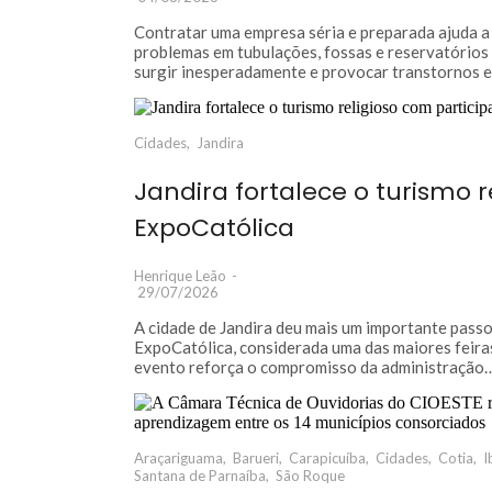
Contratar uma empresa séria e preparada ajuda a 
problemas em tubulações, fossas e reservatório
surgir inesperadamente e provocar transtornos
Cidades
,
Jandira
Jandira fortalece o turismo 
ExpoCatólica
Henrique Leão
-
29/07/2026
A cidade de Jandira deu mais um importante passo 
ExpoCatólica, considerada uma das maiores feira
evento reforça o compromisso da administração
Araçariguama
,
Barueri
,
Carapicuíba
,
Cidades
,
Cotia
,
I
Santana de Parnaíba
,
São Roque