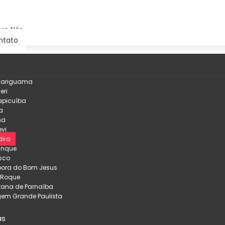
re Nós
ntato
çariguama
eri
apicuíba
a
na
evi
ira
inque
sco
pora do Bom Jesus
 Roque
tana de Parnaíba
em Grande Paulista
as