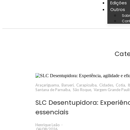
Edições
Outros
Sobr
Con
Cate
Araçariguama
,
Barueri
,
Carapicuíba
,
Cidades
,
Cotia
,
I
Santana de Parnaíba
,
São Roque
,
Vargem Grande Pauli
SLC Desentupidora: Experiênci
essenciais
Henrique Leão
-
04/08/2026