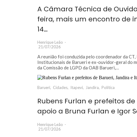
A Câmara Técnica de Ouvidori
feira, mais um encontro de 
14…
Henrique Leão
-
21/07/2026
A reunião foi conduzida pelo coordenador da CT, 
Institucionais de Barueri e ex-ouvidor-geral do 
da Comissão de LGPD da OAB Barueri,…
Barueri
,
Cidades
,
Itapevi
,
Jandira
,
Política
Rubens Furlan e prefeitos de
apoio a Bruna Furlan e Igor 
Henrique Leão
-
21/07/2026