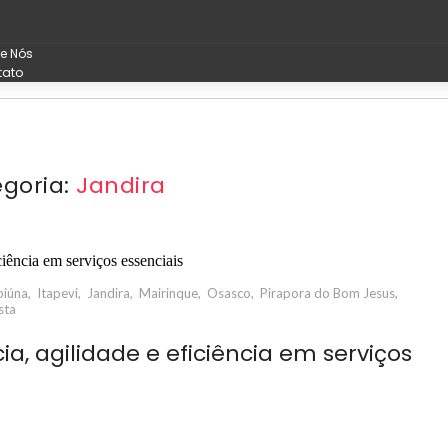
e Nós
tato
goria:
Jandira
biúna
,
Itapevi
,
Jandira
,
Mairinque
,
Osasco
,
Pirapora do Bom Jesus
,
sta
a, agilidade e eficiência em serviços