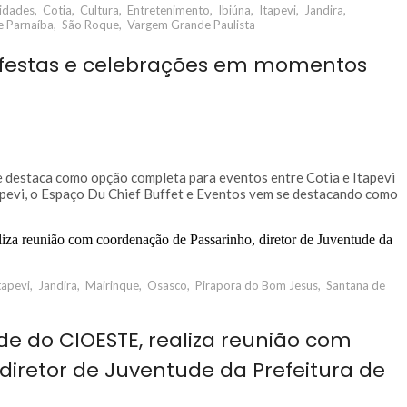
idades
,
Cotia
,
Cultura
,
Entretenimento
,
Ibiúna
,
Itapevi
,
Jandira
,
e Parnaíba
,
São Roque
,
Vargem Grande Paulista
 festas e celebrações em momentos
e destaca como opção completa para eventos entre Cotia e Itapevi
tapevi, o Espaço Du Chief Buffet e Eventos vem se destacando como
tapevi
,
Jandira
,
Mairinque
,
Osasco
,
Pirapora do Bom Jesus
,
Santana de
e do CIOESTE, realiza reunião com
diretor de Juventude da Prefeitura de