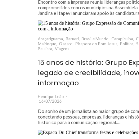
Encontro com a imprensa reuniu lideranças polít
comprometidos com os municípios na Assembleia L
Jandira e Itapevi anunciaram apoio às candidatu
Araçariguama
,
Barueri
,
Brasil e Mundo
,
Carapicuíba
,
C
Mairinque
,
Osasco
,
Pirapora do Bom Jesus
,
Política
,
S
Paulista
,
Viagens
15 anos de história: Grupo 
legado de credibilidade, in
informação
Henrique Leão
-
16/07/2026
Do sonho de um jornalista ao maior grupo de com
conectando pessoas, empresas, lideranças e hist
histórico para a comunicação regional.…