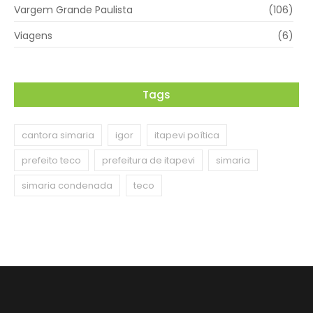
Vargem Grande Paulista
(106)
Viagens
(6)
Tags
cantora simaria
igor
itapevi poítica
prefeito teco
prefeitura de itapevi
simaria
simaria condenada
teco