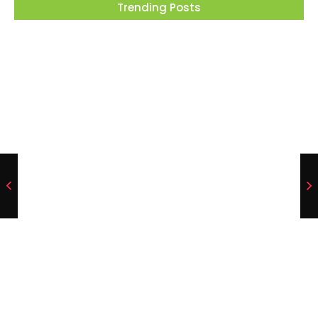
Trending Posts
Barueri recebe este mês projeto que
transforma cinema em ferramenta de
educação ambiental