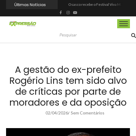
Últimas Notícias
Osasco recebe o Festival Viva México com gastronomia, música e cultura mexicana nos dias 15 e 16 de agosto
Espetáculo “Nunca Desista de Seus Sonhos”, baseado na obra de Augusto Cury, chega a Osasco para apresentação única no Teatro Glória Giglio
Barueri entrega Espaço Motoboy em Aldeia da Serra com estrutura, segurança e dignidade aos profissionais
Prefeitura de Barueri dá posse a novos agentes comunitários de saúde
Barueri recebe este mês projeto que transforma cinema em ferramenta de educação ambiental
Prefeitura de Barueri realiza ampla reforma no Parque Taddeo Cananéia
Barueri ganhará novo Centro Comunitário no Vale do Sol
Dia Nacional da Saúde reforça a importância da prevenção e do autocuidado em Mairinque
Agosto Lilás leva ações de proteção às mulheres para os bairros de Itapevi
Dia dos Pais tem tributo a Charlie Brown Jr e lembrança especial em Vargem Grande Paulista
A gestão do ex-prefeito
Rogério Lins tem sido alvo
de críticas por parte de
moradores e da oposição
02/04/2026
Sem Comentários
/