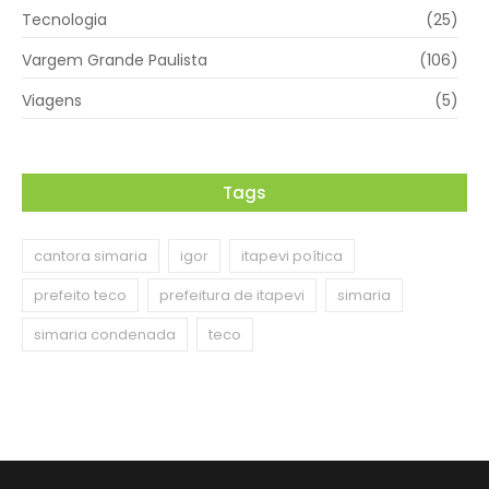
Tecnologia
(25)
Vargem Grande Paulista
(106)
Viagens
(5)
Tags
cantora simaria
igor
itapevi poítica
prefeito teco
prefeitura de itapevi
simaria
simaria condenada
teco