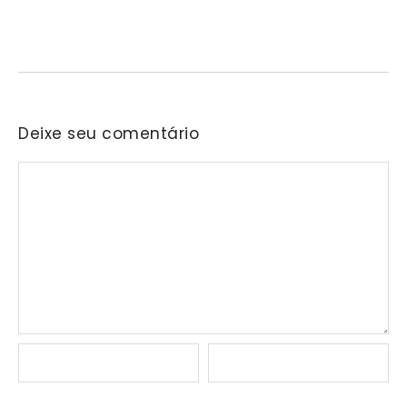
Nascida na residência do senhor Araken, iniciativa reunirá samba,
pagode, bolero e outras vertentes musicais em…
Deixe seu comentário