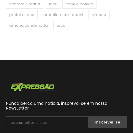
cantora simaria
igor
itapevi poítica
prefeito teco
prefeitura de itapevi
simaria
simaria condenada
teco
Nunca perca uma nóticia, inscreva-se em nossa
NewsLetter
Inscrever-se