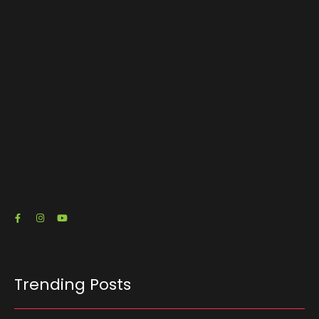
encontro promovido pela ACSP
03/08/2026
O escritório de advocacia do senador e pré-
candidato à Presidência Flávio Bolsonaro (PL-
RJ) emitiu três notas fiscais que somam R$…
23/07/2026
Trending Posts