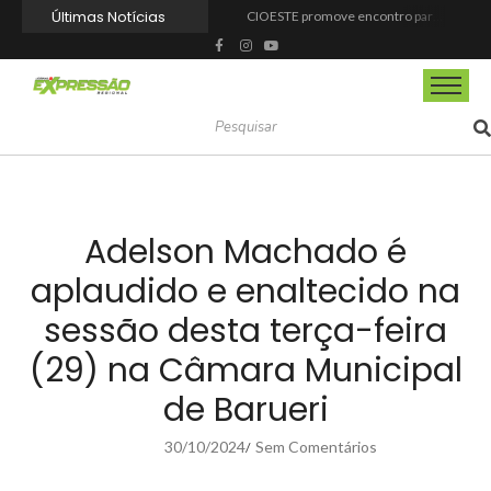
Últimas Notícias
CIOESTE promove encontro para fortalecer liderança feminina, conexões e transformação social
Programa Viagem Literária incentiva leitura e encanta alunos da rede municipal de Itapevi
Ferrari F355 do Anderson Dick é a mais nova atração do Parque Dream Car de São Roque (SP)
Fundação de Barueri amplia política de inclusão e lança novo projeto educacional
Projeto “O Samba da Casa 26” chega a Itapevi para valorizar a música autoral e fortalecer a cultura local
Itapevi melhora nota no IDEB 2025 e registra maior evolução educacional da região
Prefeitura de Mairinque promove palestra em alusão ao Agosto Lilás no CRAS Vila Barreto
Banco do Povo Paulista oferece crédito para impulsionar empreendedores de Mairinque
GCM de Mairinque prende três pessoas em flagrante por furto de cabos telefônicos após monitoramento do COI
Mairinque conquista título no Torneio de Vôlei Adaptado Feminino 45+
Adelson Machado é
aplaudido e enaltecido na
sessão desta terça-feira
(29) na Câmara Municipal
de Barueri
30/10/2024
Sem Comentários
/