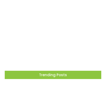
Barueri recebe este mês projeto que
transforma cinema em ferramenta de
educação ambiental
05/08/2026
Trending Posts