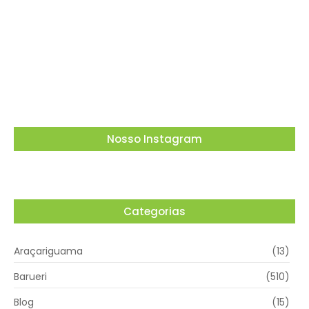
Dia dos Pais tem tributo a Charlie Brown Jr e
lembrança especial em Vargem Grande
Paulista
05/08/2026
Nosso Instagram
Categorias
Araçariguama
(13)
Barueri
(510)
Blog
(15)