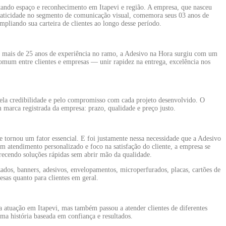
stando espaço e reconhecimento em Itapevi e região. A empresa, que nasceu
praticidade no segmento de comunicação visual, comemora seus 03 anos de
pliando sua carteira de clientes ao longo desse período.
m mais de 25 anos de experiência no ramo, a Adesivo na Hora surgiu com um
omum entre clientes e empresas — unir rapidez na entrega, excelência nos
pela credibilidade e pelo compromisso com cada projeto desenvolvido. O
m marca registrada da empresa: prazo, qualidade e preço justo.
 tornou um fator essencial. E foi justamente nessa necessidade que a Adesivo
 atendimento personalizado e foco na satisfação do cliente, a empresa se
recendo soluções rápidas sem abrir mão da qualidade.
zados, banners, adesivos, envelopamentos, microperfurados, placas, cartões de
esas quanto para clientes em geral.
a atuação em Itapevi, mas também passou a atender clientes de diferentes
ma história baseada em confiança e resultados.