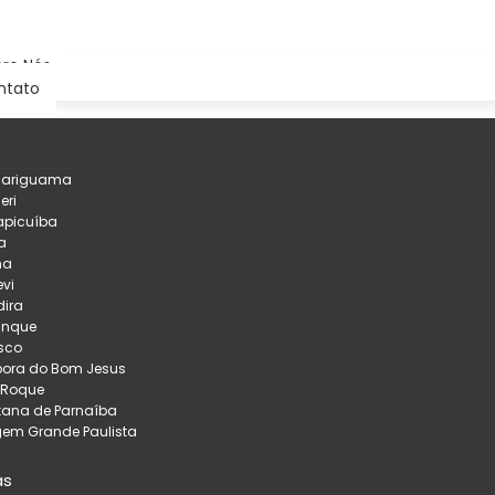
re Nós
ntato
çariguama
eri
apicuíba
a
na
evi
ira
inque
sco
pora do Bom Jesus
 Roque
tana de Parnaíba
em Grande Paulista
as