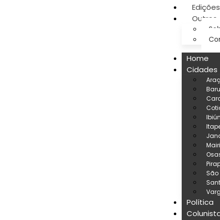
Edições
Outros
Sob
Co
Home
Cidades
Ara
Baru
Car
Coti
Ibiú
Itap
Jand
Mair
Osa
Pira
São
San
Varg
Política
Colunist