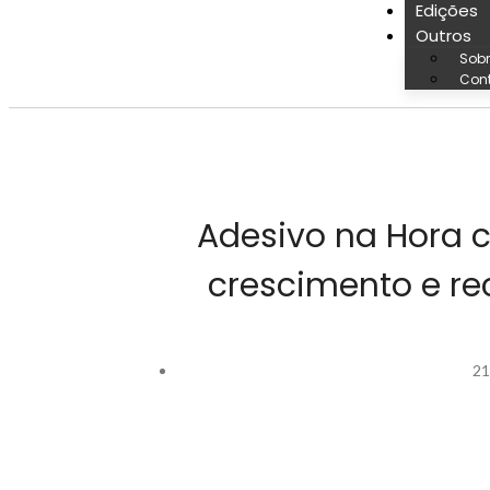
Edições
Outros
Sobr
Con
Adesivo na Hora c
crescimento e r
21