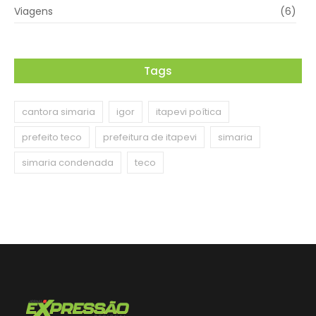
Viagens
(6)
Tags
cantora simaria
igor
itapevi poítica
prefeito teco
prefeitura de itapevi
simaria
simaria condenada
teco