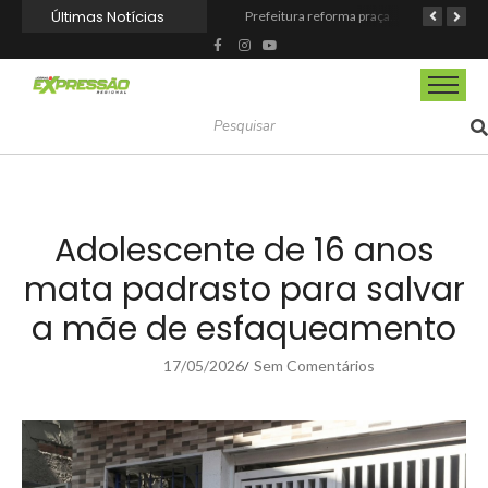
Últimas Notícias
Barueri fortalece o Agosto Lilás com a realização da 1ª Caminhada
Prefeitura reforma praça de lazer no Engenho Novo
Prefeitura inaugura Espaço Motoboy na Aldeia da Serra e amplia rede de apoio à categoria
Adolescente de 16 anos
mata padrasto para salvar
a mãe de esfaqueamento
17/05/2026
Sem Comentários
/