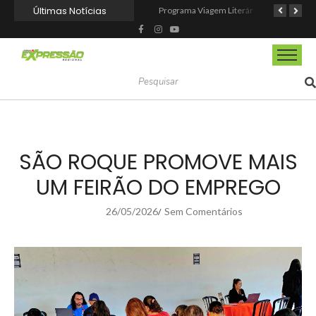
Últimas Notícias
Mairinque conquista título no Torneio de Vôlei Adaptado Feminino 45+
CIOESTE promove encontro para fortalecer liderança feminina, conexões e transformação social
Programa Viagem Literária incentiva leitura e encanta alunos da rede municipal de Itapevi
SÃO ROQUE PROMOVE MAIS
UM FEIRÃO DO EMPREGO
26/05/2026
Sem Comentários
/