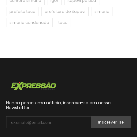
cantora simaria
igor
itapevi poítica
prefeito teco
prefeitura de itapevi
simaria
simaria condenada
teco
Nunca perca uma nóticia, inscreva-se em nossa
NewsLetter
Inscrever-se