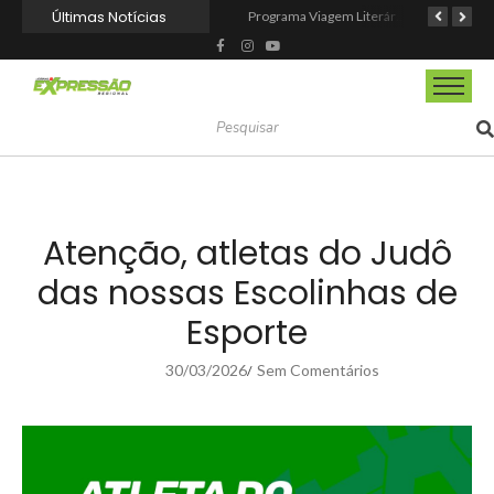
Últimas Notícias
Mairinque conquista título no Torneio de Vôlei Adaptado Feminino 45+
CIOESTE promove encontro para fortalecer liderança feminina, conexões e transformação social
Programa Viagem Literária incentiva leitura e encanta alunos da rede municipal de Itapevi
Atenção, atletas do Judô
das nossas Escolinhas de
Esporte
30/03/2026
Sem Comentários
/