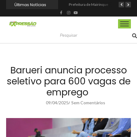
Últimas Notícias
Espetáculo “Nunca Desista de Seus Sonhos”, baseado na obra de Augusto Cury, chega a Osasco para apresentação única no Teatro Glória Giglio
Itapevi melhora nota no IDEB 2025 e registra maior evolução educacional da região
Prefeitura de Mairinque promove palestra em alusão ao Agosto Lilás no CRAS Vila Barreto
Barueri anuncia processo
seletivo para 600 vagas de
emprego
09/04/2025
Sem Comentários
/