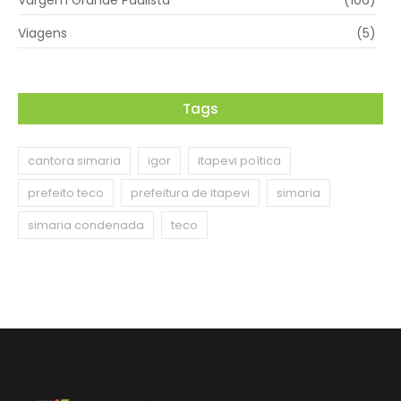
Vargem Grande Paulista
(106)
Viagens
(5)
Tags
cantora simaria
igor
itapevi poítica
prefeito teco
prefeitura de itapevi
simaria
simaria condenada
teco