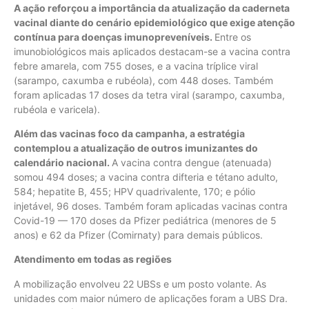
A ação reforçou a importância da atualização da caderneta
vacinal diante do cenário epidemiológico que exige atenção
contínua para doenças imunopreveníveis.
Entre os
imunobiológicos mais aplicados destacam-se a vacina contra
febre amarela, com 755 doses, e a vacina tríplice viral
(sarampo, caxumba e rubéola), com 448 doses. Também
foram aplicadas 17 doses da tetra viral (sarampo, caxumba,
rubéola e varicela).
Além das vacinas foco da campanha, a estratégia
contemplou a atualização de outros imunizantes do
calendário nacional.
A vacina contra dengue (atenuada)
somou 494 doses; a vacina contra difteria e tétano adulto,
584; hepatite B, 455; HPV quadrivalente, 170; e pólio
injetável, 96 doses. Também foram aplicadas vacinas contra
Covid-19 — 170 doses da Pfizer pediátrica (menores de 5
anos) e 62 da Pfizer (Comirnaty) para demais públicos.
Atendimento em todas as regiões
A mobilização envolveu 22 UBSs e um posto volante. As
unidades com maior número de aplicações foram a UBS Dra.