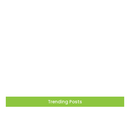
Barueri recebe este mês projeto que
transforma cinema em ferramenta de
educação ambiental
05/08/2026
Trending Posts