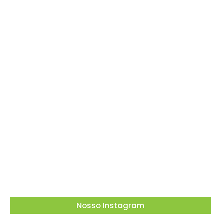
Dia dos Pais tem tributo a Charlie Brown Jr e
lembrança especial em Vargem Grande
Paulista
05/08/2026
Nosso Instagram