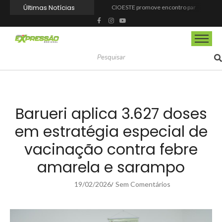
Últimas Notícias
CIOESTE promove encontro para fortalecer liderança feminina, conexões e transformação social
Programa Viagem Literária incentiva leitura e encanta alunos da rede municipal de Itapevi
Ferrari F355 do Anderson Dick é a mais nova atração do Parque Dream Car de São Roque (SP)
Fundação de Barueri amplia política de inclusão e lança novo projeto educacional
Projeto “O Samba da Casa 26” chega a Itapevi para valorizar a música autoral e fortalecer a cultura local
Itapevi melhora nota no IDEB 2025 e registra maior evolução educacional da região
Prefeitura de Mairinque promove palestra em alusão ao Agosto Lilás no CRAS Vila Barreto
Banco do Povo Paulista oferece crédito para impulsionar empreendedores de Mairinque
GCM de Mairinque prende três pessoas em flagrante por furto de cabos telefônicos após monitoramento do COI
Mairinque conquista título no Torneio de Vôlei Adaptado Feminino 45+
Barueri aplica 3.627 doses
em estratégia especial de
vacinação contra febre
amarela e sarampo
19/02/2026
Sem Comentários
/