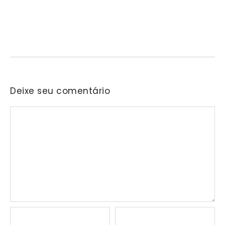
fortalecer a cultura local
06/08/2026
/
No Comments
Nascida na residência do senhor Araken, iniciativa reunirá samba,
pagode, bolero e outras vertentes musicais em…
Deixe seu comentário