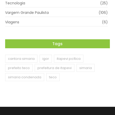
Tecnologia
(25)
Vargem Grande Paulista
(106)
Viagens
(6)
Tags
cantora simaria
igor
itapevi poítica
prefeito teco
prefeitura de itapevi
simaria
simaria condenada
teco