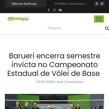
Últimas Notícias
Barueri fortalece o Agosto Lilás com a realização da 1ª Caminhada
Prefeitura reforma praça de lazer no Engenho Novo
Prefeitura inaugura Espaço Motoboy na Aldeia da Serra e amplia rede de apoio à categoria
Barueri encerra semestre
invicta no Campeonato
Estadual de Vôlei de Base
07/07/2025
Sem Comentários
/