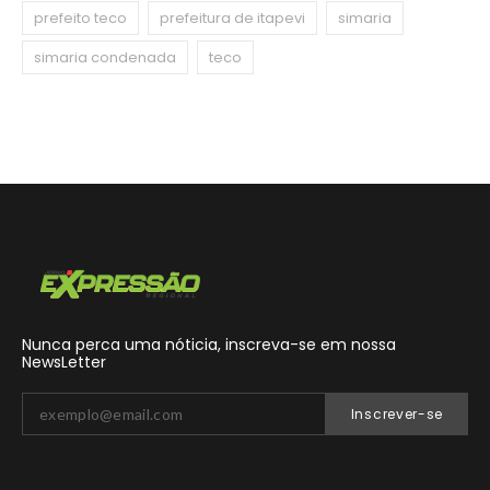
prefeito teco
prefeitura de itapevi
simaria
simaria condenada
teco
Nunca perca uma nóticia, inscreva-se em nossa
NewsLetter
Inscrever-se