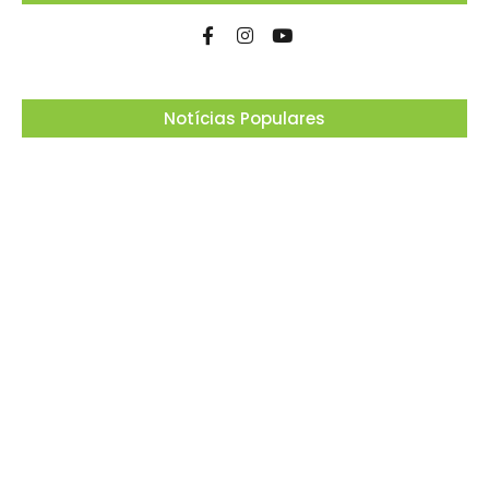
Notícias Populares
Ferrari F355 do Anderson Dick é a mais nova