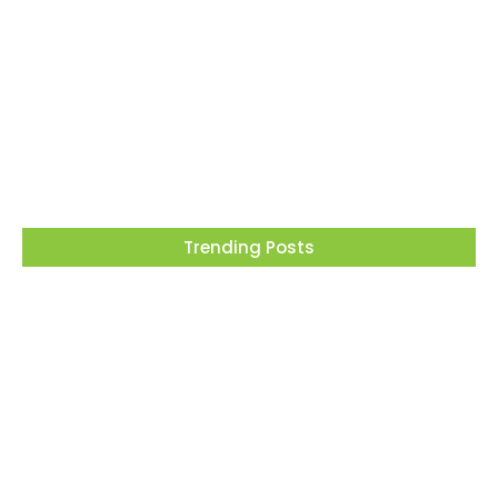
Barueri recebe este mês projeto que
transforma cinema em ferramenta de
educação ambiental
05/08/2026
Trending Posts