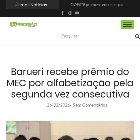
Últimas Notícias
CIOESTE promove encontro para fortalecer liderança feminina, conexões e transformação social
Programa Viagem Literária incentiva leitura e encanta alunos da rede municipal de Itapevi
Ferrari F355 do Anderson Dick é a mais nova atração do Parque Dream Car de São Roque (SP)
Fundação de Barueri amplia política de inclusão e lança novo projeto educacional
Projeto “O Samba da Casa 26” chega a Itapevi para valorizar a música autoral e fortalecer a cultura local
Itapevi melhora nota no IDEB 2025 e registra maior evolução educacional da região
Prefeitura de Mairinque promove palestra em alusão ao Agosto Lilás no CRAS Vila Barreto
Banco do Povo Paulista oferece crédito para impulsionar empreendedores de Mairinque
GCM de Mairinque prende três pessoas em flagrante por furto de cabos telefônicos após monitoramento do COI
Mairinque conquista título no Torneio de Vôlei Adaptado Feminino 45+
Barueri recebe prêmio do
MEC por alfabetização pela
segunda vez consecutiva
26/02/2026
Sem Comentários
/