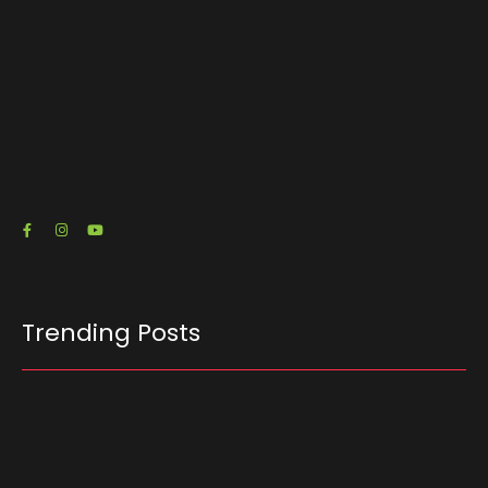
O escritório de advocacia do senador e pré-
candidato à Presidência Flávio Bolsonaro (PL-
RJ) emitiu três notas fiscais que somam R$…
23/07/2026
Trending Posts