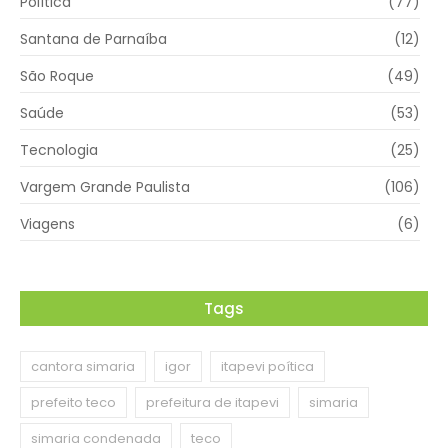
Política
(77)
Santana de Parnaíba
(12)
São Roque
(49)
Saúde
(53)
Tecnologia
(25)
Vargem Grande Paulista
(106)
Viagens
(6)
Tags
cantora simaria
igor
itapevi poítica
prefeito teco
prefeitura de itapevi
simaria
simaria condenada
teco