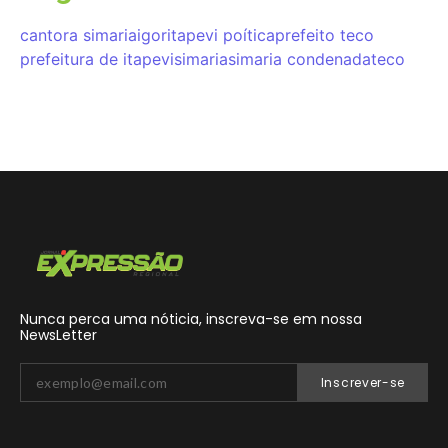
cantora simaria
igor
itapevi poítica
prefeito teco
prefeitura de itapevi
simaria
simaria condenada
teco
Nunca perca uma nóticia, inscreva-se em nossa
NewsLetter
Inscrever-se