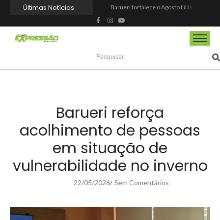
Últimas Notícias
Barueri fortalece o Agosto Lilás com a realização da 1ª Caminhada
Prefeitura reforma praça de lazer no Engenho Novo
Prefeitura inaugura Espaço Motoboy na Aldeia da Serra e amplia rede de apoio à categoria
Campeonato Municipal de Futebol de Campo 2026 abre inscrições para equipes de Mairinque
CIOESTE promove encontro para fortalecer liderança feminina, conexões e transformação social
Programa Viagem Literária incentiva leitura e encanta alunos da rede municipal de Itapevi
Ferrari F355 do Anderson Dick é a mais nova atração do Parque Dream Car de São Roque (SP)
Fundação de Barueri amplia política de inclusão e lança novo projeto educacional
Projeto “O Samba da Casa 26” chega a Itapevi para valorizar a música autoral e fortalecer a cultura local
Itapevi melhora nota no IDEB 2025 e registra maior evolução educacional da região
Barueri reforça
acolhimento de pessoas
em situação de
vulnerabilidade no inverno
22/05/2026
Sem Comentários
/