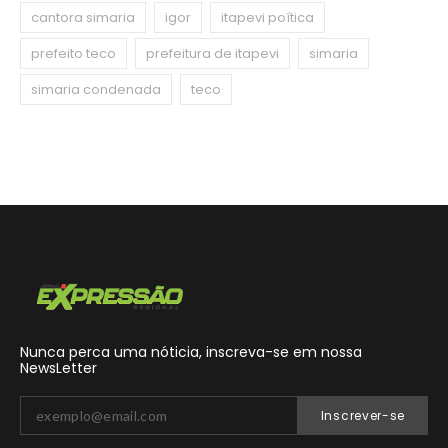
cantora simaria
igor
itapevi poítica
prefeito teco
prefeitura de itapevi
simaria
simaria condenada
teco
Nunca perca uma nóticia, inscreva-se em nossa
NewsLetter
Inscrever-se