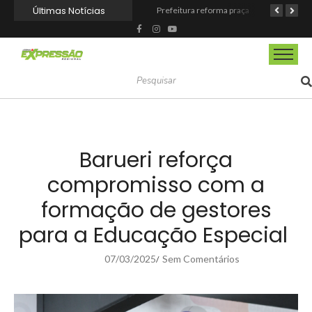
Últimas Notícias
Barueri fortalece o Agosto Lilás com a realização da 1ª Caminhada
Prefeitura reforma praça de lazer no Engenho Novo
Prefeitura inaugura Espaço Motoboy na Aldeia da Serra e amplia rede de apoio à categoria
Barueri reforça
compromisso com a
formação de gestores
para a Educação Especial
07/03/2025
Sem Comentários
/