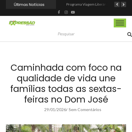
Últimas Notícias
Mairinque conquista título no Torneio de Vôlei Adaptado Feminino 45+
CIOESTE promove encontro para fortalecer liderança feminina, conexões e transformação social
Programa Viagem Literária incentiva leitura e encanta alunos da rede municipal de Itapevi
Caminhada com foco na
qualidade de vida une
famílias todas as sextas-
feiras no Dom José
29/01/2026
Sem Comentários
/