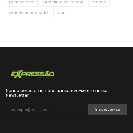
prefeito teco
prefeitura de itapevi
simaria
simaria condenada
teco
Nunca perca uma nóticia, inscreva-se em nossa
NewsLetter
Inscrever-se