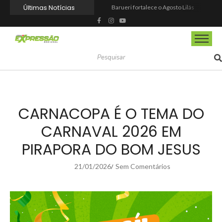
Últimas Notícias
Barueri fortalece o Agosto Lilás com a realização da 1ª Caminhada
Prefeitura reforma praça de lazer no Engenho Novo
Prefeitura inaugura Espaço Motoboy na Aldeia da Serra e amplia rede de apoio à categoria
Campeonato Municipal de Futebol de Campo 2026 abre inscrições para equipes de Mairinque
CIOESTE promove encontro para fortalecer liderança feminina, conexões e transformação social
Programa Viagem Literária incentiva leitura e encanta alunos da rede municipal de Itapevi
Ferrari F355 do Anderson Dick é a mais nova atração do Parque Dream Car de São Roque (SP)
Fundação de Barueri amplia política de inclusão e lança novo projeto educacional
Projeto “O Samba da Casa 26” chega a Itapevi para valorizar a música autoral e fortalecer a cultura local
Itapevi melhora nota no IDEB 2025 e registra maior evolução educacional da região
CARNACOPA É O TEMA DO
CARNAVAL 2026 EM
PIRAPORA DO BOM JESUS
21/01/2026
Sem Comentários
/