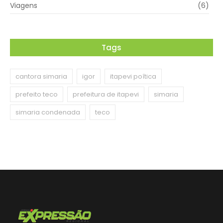
Viagens
(6)
Tags
cantora simaria
igor
itapevi poítica
prefeito teco
prefeitura de itapevi
simaria
simaria condenada
teco