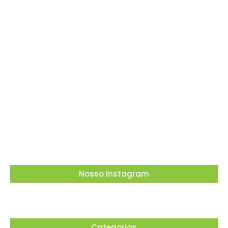
Dia dos Pais tem tributo a Charlie Brown Jr e
lembrança especial em Vargem Grande
Paulista
05/08/2026
Nosso Instagram
Categorias