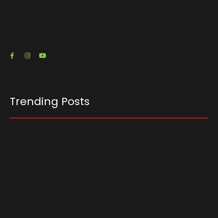
candidato à Presidência Flávio Bolsonaro (PL-
RJ) emitiu três notas fiscais que somam R$…
23/07/2026
Trending Posts
Ferrari F355 do Anderson Dick é a mais nova
atração do Parque Dream Car de São Roque
(SP)
07/08/2026