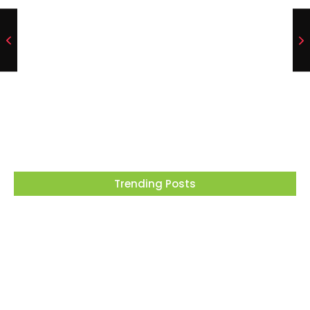
Barueri recebe este mês projeto que
transforma cinema em ferramenta de
educação ambiental
05/08/2026
Trending Posts