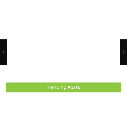
transforma cinema em ferramenta de
educação ambiental
05/08/2026
Dia dos Pais tem tributo a Charlie Brown Jr e
lembrança especial em Vargem Grande
Paulista
05/08/2026
Trending Posts
Osasco recebe o Festival Viva México com