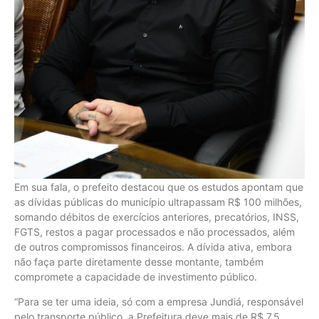
Em sua fala, o prefeito destacou que os estudos apontam que
as dívidas públicas do município ultrapassam R$ 100 milhões,
somando débitos de exercícios anteriores, precatórios, INSS,
FGTS, restos a pagar processados e não processados, além
de outros compromissos financeiros. A dívida ativa, embora
não faça parte diretamente desse montante, também
compromete a capacidade de investimento público.
“Para se ter uma ideia, só com a empresa Jundiá, responsável
pelo transporte público, a Prefeitura deve mais de R$ 7,5