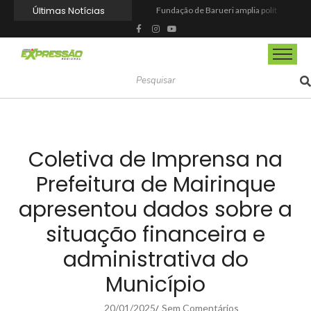
Últimas Notícias
Fundação de Barueri amplia política de inclusão e lança novo projeto educacional
Projeto “O Samba da Casa 26” chega a Itapevi para valorizar a música autoral e fortalecer a cultura local
Itapevi melhora nota no IDEB 2025 e registra maior evolução educacional da região
Prefeitura de Mairinque promove palestra em alusão ao Agosto Lilás no CRAS Vila Barreto
Banco do Povo Paulista oferece crédito para impulsionar empreendedores de Mairinque
GCM de Mairinque prende três pessoas em flagrante por furto de cabos telefônicos após monitoramento do COI
Mairinque conquista título no Torneio de Vôlei Adaptado Feminino 45+
Itapevi forma mais 120 estudantes no Programa Aluno Tutor em Tecnologia Google e alcança 944 alunos capacitados
Semana da Juventude 2026 reúne oportunidades de emprego, esporte, cultura e empreendedorismo em Itapevi
Nova StocKids será inaugurada nesta sexta-feira (7) no Shopping Vila Nova, em Itapevi
Coletiva de Imprensa na
Prefeitura de Mairinque
apresentou dados sobre a
situação financeira e
administrativa do
Município
20/01/2025
Sem Comentários
/