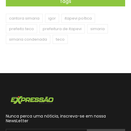
Tags
cantora simaria
igor
itapevi poítica
prefeito teco
prefeitura de itapevi
simaria
simaria condenada
teco
Nunca perca uma nóticia, inscreva-se em nossa
NewsLetter