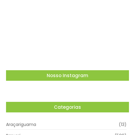
O Tribunal Superior Eleitoral (TSE) decidiu que
candidatos não podem utilizar carros
empregados no transporte de passageiros
por aplicativo para…
03/08/2026
Nosso Instagram
Categorias
Araçariguama
(13)