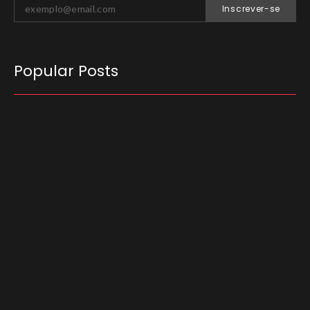
Inscrever-se
Popular Posts
O Tribunal Superior Eleitoral (TSE) decidiu que
candidatos não podem utilizar carros
empregados no transporte de passageiros por
aplicativo para…
03/08/2026