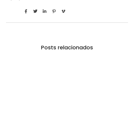
Posts relacionados
Tarifa zero impulsiona oportunidades de
negócios entre Mercosul e Singapura
06/08/2026
/
No Comments
Novo acordo comercial fortalece o país asiático como porta de
entrada de produtos brasileiros para outros…
Itapevi melhora nota no IDEB 2025 e registra