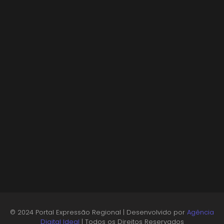
Espetáculo “Nunca Desista de Seus Sonhos”,
baseado na obra de Augusto Cury, chega a
Osasco para apresentação única no Teatro…
05/08/2026
© 2024 Portal Expressão Regional | Desenvolvido por
Agência
Digital Ideal
| Todos os Direitos Reservados