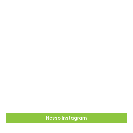
O Tribunal Superior Eleitoral (TSE) decidiu que
candidatos não podem utilizar carros
empregados no transporte de passageiros
por aplicativo para…
03/08/2026
Nosso Instagram