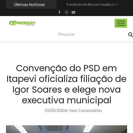
Últimas Notícias
Fundação de Barueri amplia política de inclusão e lança novo projeto educacional
Projeto “O Samba da Casa 26” chega a Itapevi para valorizar a música autoral e fortalecer a cultura local
Itapevi melhora nota no IDEB 2025 e registra maior evolução educacional da região
Prefeitura de Mairinque promove palestra em alusão ao Agosto Lilás no CRAS Vila Barreto
Banco do Povo Paulista oferece crédito para impulsionar empreendedores de Mairinque
GCM de Mairinque prende três pessoas em flagrante por furto de cabos telefônicos após monitoramento do COI
Mairinque conquista título no Torneio de Vôlei Adaptado Feminino 45+
Itapevi forma mais 120 estudantes no Programa Aluno Tutor em Tecnologia Google e alcança 944 alunos capacitados
Semana da Juventude 2026 reúne oportunidades de emprego, esporte, cultura e empreendedorismo em Itapevi
Nova StocKids será inaugurada nesta sexta-feira (7) no Shopping Vila Nova, em Itapevi
Convenção do PSD em
Itapevi oficializa filiação de
Igor Soares e elege nova
executiva municipal
10/03/2026
Sem Comentários
/