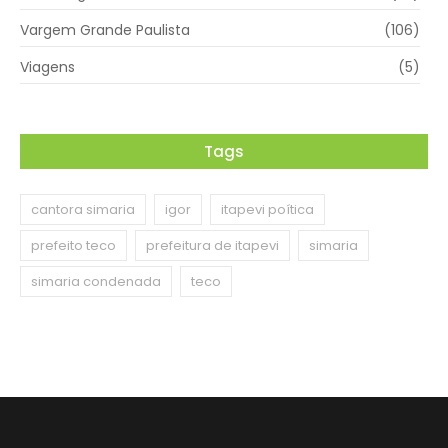
Vargem Grande Paulista
(106)
Viagens
(5)
Tags
cantora simaria
igor
itapevi poítica
prefeito teco
prefeitura de itapevi
simaria
simaria condenada
teco