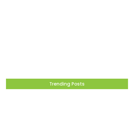
Dia dos Pais tem tributo a Charlie Brown Jr e
lembrança especial em Vargem Grande
Paulista
05/08/2026
Trending Posts