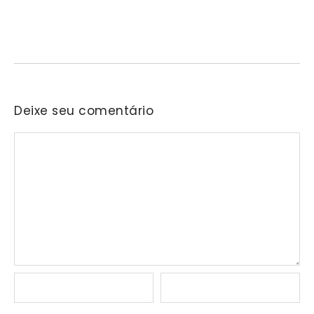
06/08/2026
/
No Comments
Encontro busca conscientizar a população sobre a prevenção e o
enfrentamento da violência contra a mulher.…
Deixe seu comentário