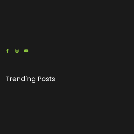
O escritório de advocacia do senador e pré-
candidato à Presidência Flávio Bolsonaro (PL-
RJ) emitiu três notas fiscais que somam R$…
23/07/2026
Trending Posts