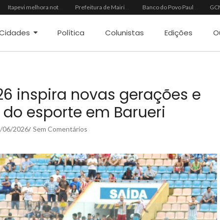
Itapevi melhora nota no IDEB 2025 e registra maior evolução educacional da região
Prefeitura de Mairinque promove palestra em alusão ao Agosto Lilás no CRAS Vila Barreto
Banco do Povo Paulista oferece crédito para impulsionar empreendedores de Mairinque
Cidades
Política
Colunistas
Edições
O
6 inspira novas gerações e
l do esporte em Barueri
/06/2026
Sem Comentários
/