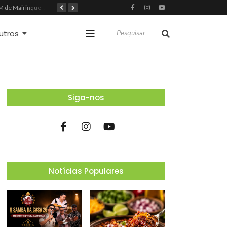
GCM de Mairinque prende três pessoas em flagrante por furto de cabos telefônicos após monitoramento do COI
Mairinque conquista título no Torneio de Vôlei Adaptado Feminino 45+
Itapevi forma mais 120 estudantes no Programa Aluno Tutor em Tecnologia Google e alcança 944 alunos capacitados
utros
Siga-nos
Notícias Populares