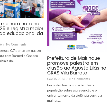
i melhora nota no
25 e registra maior
ão educacional da
26
/
No Comments
cresce 0,7 ponto em quatro
ata com Barueri e Osasco
Prefeitura de Mairinque
niciais do…
promove palestra em
alusão ao Agosto Lilás no
CRAS Vila Barreto
06/08/2026
/
No Comments
Encontro busca conscientizar a
população sobre a prevenção e o
enfrentamento da violência contra a
mulher.…