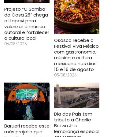
Projeto “O Samba
da Casa 26” chega
a Itapevi para
valorizar a música
autoral e fortalecer
a cultura local
Osasco recebe o
06/08/2026
Festival Viva México
com gastronomia,
música e cultura
mexicana nos dias
15 e 16 de agosto
05/08/2026
Dia dos Pais tem
tributo a Charlie
Brown Jr e
Barueri recebe este
lembrança especial
mês projeto que