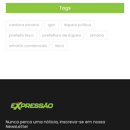
Tags
cantora simaria
igor
itapevi poítica
prefeito teco
prefeitura de itapevi
simaria
simaria condenada
teco
Nunca perca uma nóticia, inscreva-se em nossa
NewsLetter