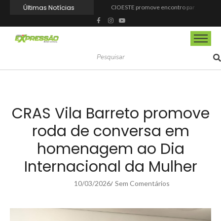
Últimas Notícias
CIOESTE promove encontro para fortalecer liderança feminina, conexões e transformação social
Programa Viagem Literária incentiva leitura e encanta alunos da rede municipal de Itapevi
Ferrari F355 do Anderson Dick é a mais nova atração do Parque Dream Car de São Roque (SP)
Fundação de Barueri amplia política de inclusão e lança novo projeto educacional
Projeto “O Samba da Casa 26” chega a Itapevi para valorizar a música autoral e fortalecer a cultura local
Itapevi melhora nota no IDEB 2025 e registra maior evolução educacional da região
Prefeitura de Mairinque promove palestra em alusão ao Agosto Lilás no CRAS Vila Barreto
Banco do Povo Paulista oferece crédito para impulsionar empreendedores de Mairinque
GCM de Mairinque prende três pessoas em flagrante por furto de cabos telefônicos após monitoramento do COI
Mairinque conquista título no Torneio de Vôlei Adaptado Feminino 45+
CRAS Vila Barreto promove
roda de conversa em
homenagem ao Dia
Internacional da Mulher
10/03/2026
Sem Comentários
/