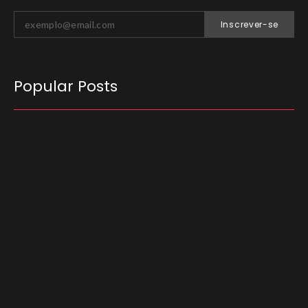
Inscrever-se
Popular Posts
O Tribunal Superior Eleitoral (TSE) decidiu que
candidatos não podem utilizar carros
empregados no transporte de passageiros por
aplicativo para…
03/08/2026