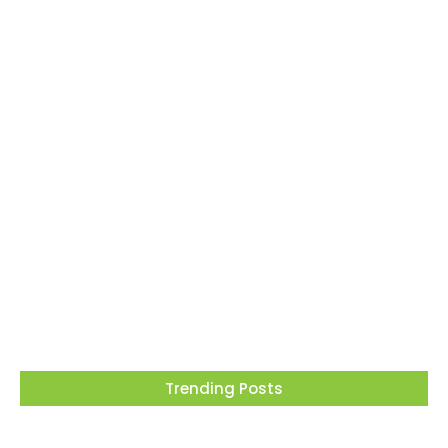
Barueri recebe este mês projeto que
transforma cinema em ferramenta de
educação ambiental
05/08/2026
Trending Posts