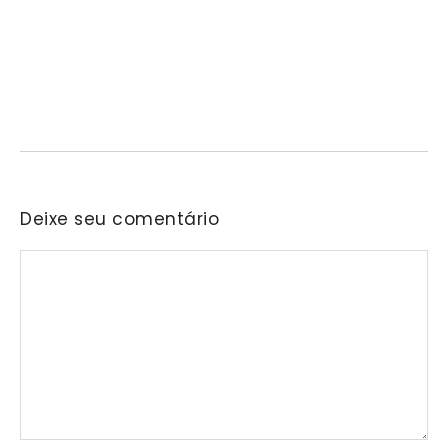
Projeto “O Samba da Casa 26” chega a
Itapevi para valorizar a música autoral e
fortalecer a cultura local
06/08/2026
/
No Comments
Nascida na residência do senhor Araken, iniciativa reunirá samba,
pagode, bolero e outras vertentes musicais em…
Deixe seu comentário