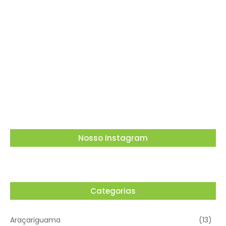
05/08/2026
Dia dos Pais tem tributo a Charlie Brown Jr e
lembrança especial em Vargem Grande
Paulista
05/08/2026
Nosso Instagram
Categorias
Araçariguama
(13)