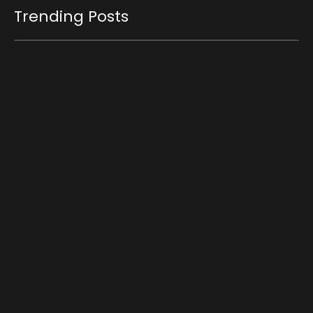
Trending Posts
Ferrari F355 do Anderson Dick é a mais nova
atração do Parque Dream Car de São Roque
(SP)
07/08/2026