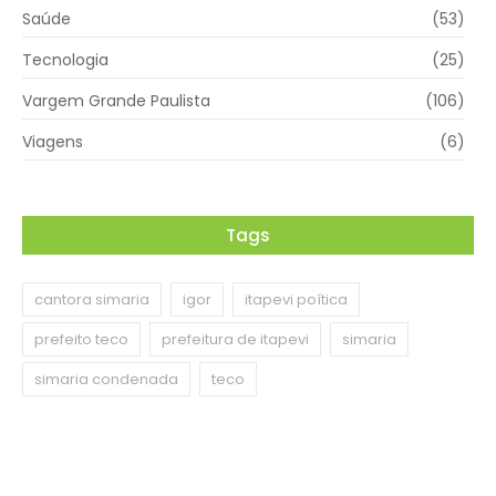
Saúde
(53)
Tecnologia
(25)
Vargem Grande Paulista
(106)
Viagens
(6)
Tags
cantora simaria
igor
itapevi poítica
prefeito teco
prefeitura de itapevi
simaria
simaria condenada
teco