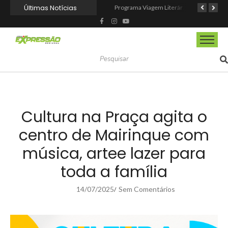
Últimas Notícias
Mairinque conquista título no Torneio de Vôlei Adaptado Feminino 45+
CIOESTE promove encontro para fortalecer liderança feminina, conexões e transformação social
Programa Viagem Literária incentiva leitura e encanta alunos da rede municipal de Itapevi
Cultura na Praça agita o
centro de Mairinque com
música, artee lazer para
toda a família
14/07/2025
Sem Comentários
/