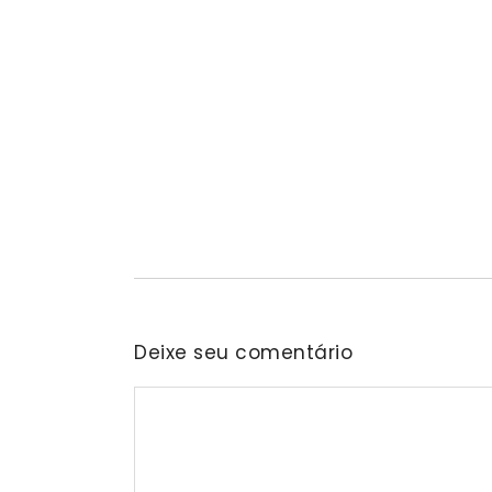
Projeto “O Samba da Casa 26” cheg
fortalecer a cultura local
06/08/2026
/
No Comments
Nascida na residência do senhor Araken, iniciativa 
Deixe seu comentário