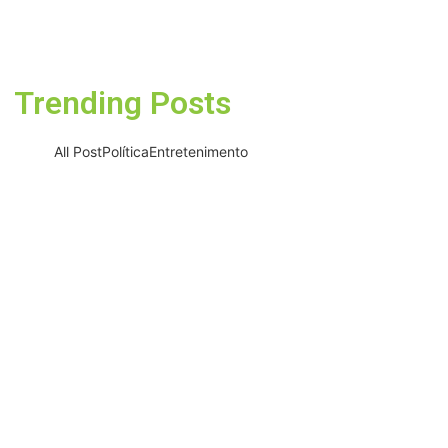
cinema em ferramenta de
educação ambiental
05/08/2026
Trending Posts
All Post
Política
Entretenimento
Projeto “O Samba da Casa 26”
chega a Itapevi para valorizar
a música autoral e fortalecer
a cultura local
06/08/2026