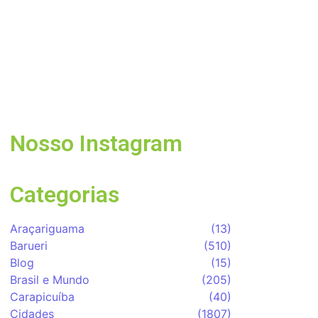
Dia dos Pais tem tributo a
Charlie Brown Jr e lembrança
especial em Vargem Grande
Paulista
05/08/2026
Nosso Instagram
Categorias
Araçariguama
(13)
Barueri
(510)
Blog
(15)
Brasil e Mundo
(205)
Carapicuíba
(40)
Cidades
(1807)