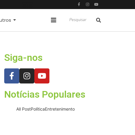
utros
do COI
Siga-nos
Notícias Populares
All Post
Política
Entretenimento