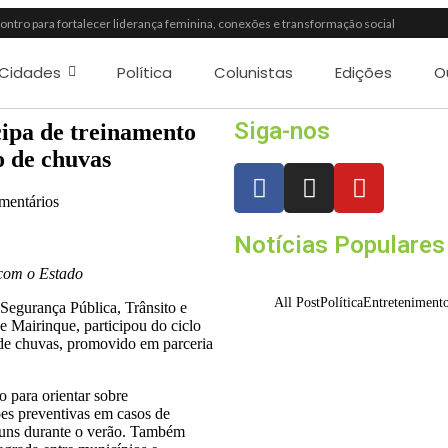
tro para fortalecer liderança feminina, conexões e transformação social
ria incentiva leitura e encanta alunos da rede municipal de Itapevi
son Dick é a mais nova atração do Parque Dream Car de São Roque (SP)
Cidades
Política
Colunistas
Edições
O
plia política de inclusão e lança novo projeto educacional
a 26” chega a Itapevi para valorizar a música autoral e fortalecer a cultura local
o IDEB 2025 e registra maior evolução educacional da região
Siga-nos
cipa de treinamento
e promove palestra em alusão ao Agosto Lilás no CRAS Vila Barreto
o de chuvas
a oferece crédito para impulsionar empreendedores de Mairinque
de três pessoas em flagrante por furto de cabos telefônicos após monitoramento 
entários
ítulo no Torneio de Vôlei Adaptado Feminino 45+
Notícias Populares
 com o Estado
All Post
Política
Entreteniment
 Segurança Pública, Trânsito e
 Mairinque, participou do ciclo
 de chuvas, promovido em parceria
Ferrari F355 do Ande
Parque Drea
o para orientar sobre
es preventivas em casos de
07/08/2026
muns durante o verão. Também