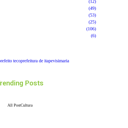
(12)
(49)
(53)
(25)
(106)
(6)
refeito teco
prefeitura de itapevi
simaria
rending Posts
All Post
Cultura
Ferrari F355 do Anderson Dick é a