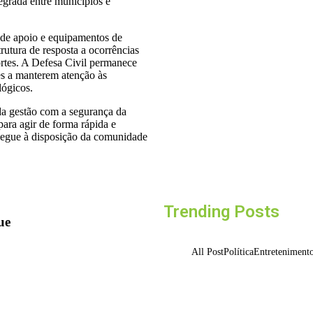
tegrada entre municípios e
Projeto “O Samba d
valorizar a música a
 de apoio e equipamentos de
06/08/2026
trutura de resposta a ocorrências
ortes. A Defesa Civil permanece
s a manterem atenção às
Osasco recebe o Fest
lógicos.
música e cultura me
da gestão com a segurança da
05/08/2026
para agir de forma rápida e
 segue à disposição da comunidade
Barueri recebe este m
ferrament
05/08/2026
Trending Posts
ue
All Post
Política
Entreteniment
Projeto “O Samba d