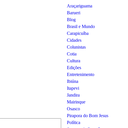
o Roque (SP)
Araçariguama
Barueri
rio dono da FuelTech e permanecerá
inado…
Blog
Brasil e Mundo
a de inclusão e lança
Carapicuíba
cional
Cidades
h) vem fortalecendo sua política
Colunistas
lusiva,…
Cotia
Cultura
hega a Itapevi para
Edições
lecer a cultura local
Entretenimento
Ibiúna
irá samba, pagode, bolero e outras
m…
Itapevi
Jandira
Mairinque
Osasco
Pirapora do Bom Jesus
Política