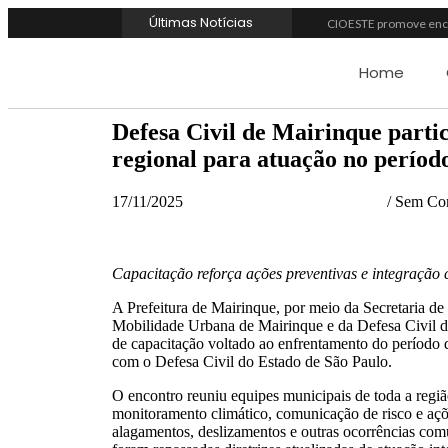
Últimas Notícias
CIOESTE promove encon
Programa Viagem Literá
Ferrari F355 do Ander
Home
Fundação de Barueri am
Projeto “O Samba da Cas
Itapevi melhora nota n
Defesa Civil de Mairinque parti
Prefeitura de Mairinqu
regional para atuação no períod
Banco do Povo Paulist
GCM de Mairinque pren
17/11/2025
/
Sem Com
Mairinque conquista t
Capacitação reforça ações preventivas e integração
A Prefeitura de Mairinque, por meio da Secretaria de
Mobilidade Urbana de Mairinque e da Defesa Civil de
de capacitação voltado ao enfrentamento do período
com o Defesa Civil do Estado de São Paulo.
O encontro reuniu equipes municipais de toda a regiã
monitoramento climático, comunicação de risco e açõ
alagamentos, deslizamentos e outras ocorrências co