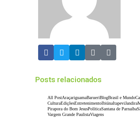
Posts relacionados
All Post
Araçariguama
Barueri
Blog
Brasil e Mundo
Ca
Cultura
Edições
Entretenimento
Ibiúna
Itapevi
Jandira
M
Pirapora do Bom Jesus
Política
Santana de Parnaíba
S
Vargem Grande Paulista
Viagens
Ferrari F355 do Anderson Dick é a