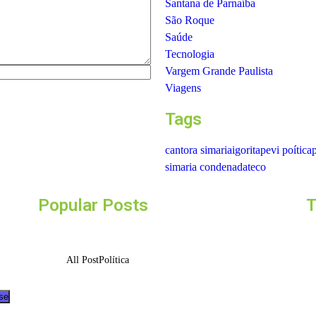
Santana de Parnaíba
São Roque
Saúde
Tecnologia
Vargem Grande Paulista
Viagens
Tags
cantora simaria
igor
itapevi poítica
p
simaria condenada
teco
Popular Posts
T
All Post
Política
se