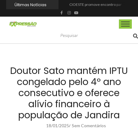
Últimas Notícias
CIOESTE promove encontro para fortalecer liderança feminina, conexões e transformação social
Programa Viagem Literária incentiva leitura e encanta alunos da rede municipal de Itapevi
Ferrari F355 do Anderson Dick é a mais nova atração do Parque Dream Car de São Roque (SP)
Fundação de Barueri amplia política de inclusão e lança novo projeto educacional
Projeto “O Samba da Casa 26” chega a Itapevi para valorizar a música autoral e fortalecer a cultura local
Itapevi melhora nota no IDEB 2025 e registra maior evolução educacional da região
Prefeitura de Mairinque promove palestra em alusão ao Agosto Lilás no CRAS Vila Barreto
Banco do Povo Paulista oferece crédito para impulsionar empreendedores de Mairinque
GCM de Mairinque prende três pessoas em flagrante por furto de cabos telefônicos após monitoramento do COI
Mairinque conquista título no Torneio de Vôlei Adaptado Feminino 45+
Doutor Sato mantém IPTU
congelado pelo 4º ano
consecutivo e oferece
alívio financeiro à
população de Jandira
18/01/2025
Sem Comentários
/