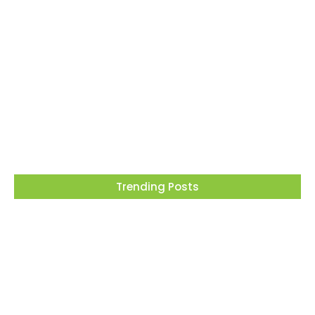
Barueri recebe este mês projeto que
transforma cinema em ferramenta de
educação ambiental
05/08/2026
Trending Posts