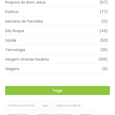
Pirapora do Bom Jesus
(67)
Política
(77)
Santana de Parnaíba
(12)
São Roque
(49)
Saúde
(53)
Tecnologia
(25)
Vargem Grande Paulista
(106)
Viagens
(6)
Tags
cantora simaria
igor
itapevi poítica
prefeito teco
prefeitura de itapevi
simaria