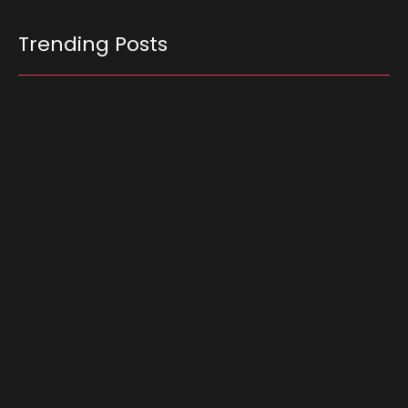
Trending Posts
Ferrari F355 do Anderson Dick é a mais nova
atração do Parque Dream Car de São Roque
(SP)