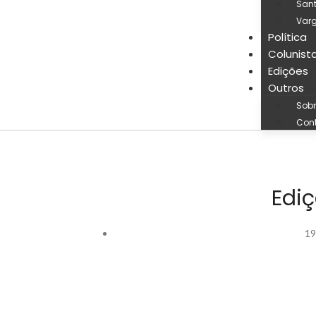
San
Varg
Política
Colunist
Edições
Outros
Sobr
Con
Edi
19