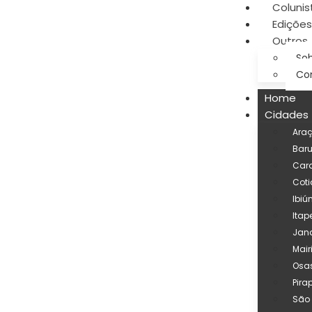
Colunis
Edições
Outros
Sob
Co
Home
Cidades
Ara
Baru
Car
Coti
Ibiú
Itap
Jand
Mair
Osa
Pira
São