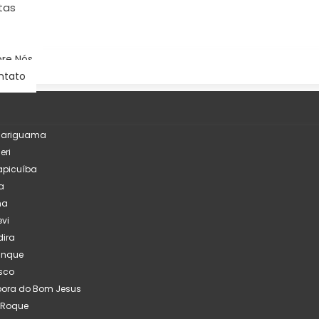
tas
re Nós
ntato
çariguama
eri
apicuíba
a
na
evi
ira
inque
sco
pora do Bom Jesus
 Roque