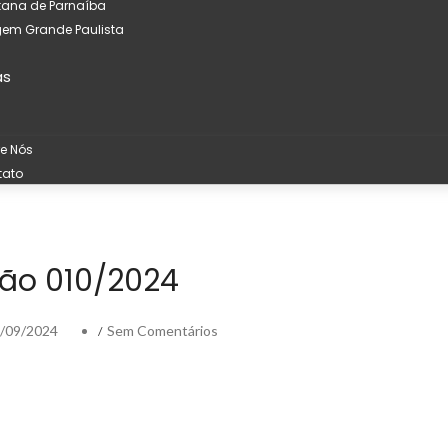
tana de Parnaíba
em Grande Paulista
as
e Nós
tato
ção 010/2024
/09/2024
Sem Comentários
/