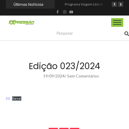
Últimas Notícias
CIOESTE promove encontro para fortalecer liderança feminina, conexões e transformação social
Programa Viagem Literária incentiva leitura e encanta alunos da rede municipal de Itapevi
Ferrari F355 do Anderson Dick é a mais nova atração do Parque Dream Car de São Roque (SP)
Edição 023/2024
19/09/2024
Sem Comentários
/
23
Baixar