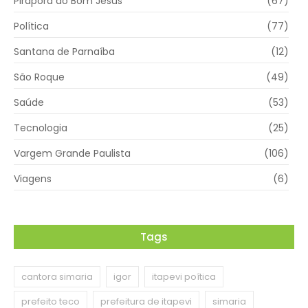
Pirapora do Bom Jesus
(67)
Política
(77)
Santana de Parnaíba
(12)
São Roque
(49)
Saúde
(53)
Tecnologia
(25)
Vargem Grande Paulista
(106)
Viagens
(6)
Tags
cantora simaria
igor
itapevi poítica
prefeito teco
prefeitura de itapevi
simaria