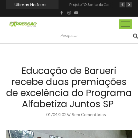
Últimas Notícias
Fundação de Barueri amplia política de inclusão e lança novo projeto educacional
Projeto “O Samba da Casa 26” chega a Itapevi para valorizar a música autoral e fortalecer a cultura local
Itapevi melhora nota no IDEB 2025 e registra maior evolução educacional da região
Educação de Barueri
recebe duas premiações
de excelência do Programa
Alfabetiza Juntos SP
01/04/2025
Sem Comentários
/