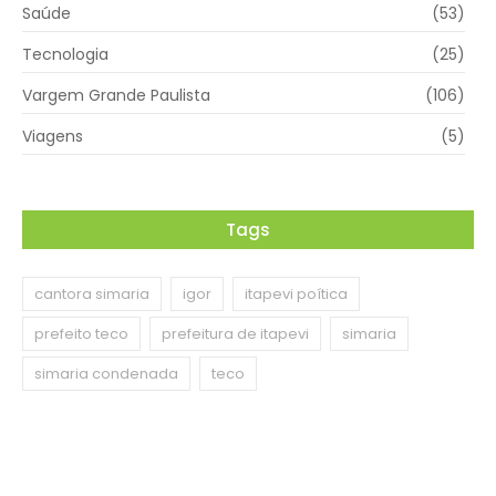
Saúde
(53)
Tecnologia
(25)
Vargem Grande Paulista
(106)
Viagens
(5)
Tags
cantora simaria
igor
itapevi poítica
prefeito teco
prefeitura de itapevi
simaria
simaria condenada
teco