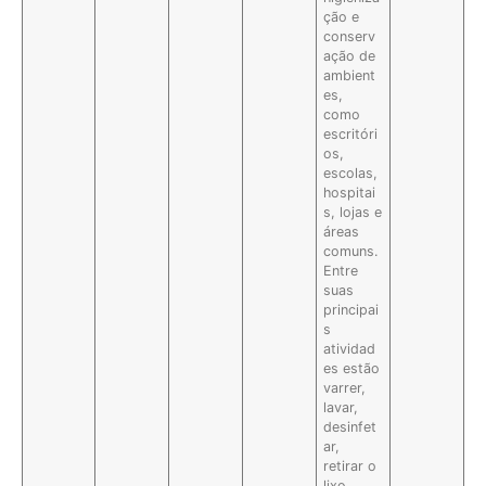
ção e
conserv
ação de
ambient
es,
como
escritóri
os,
escolas,
hospitai
s, lojas e
áreas
comuns.
Entre
suas
principai
s
atividad
es estão
varrer,
lavar,
desinfet
ar,
retirar o
lixo,