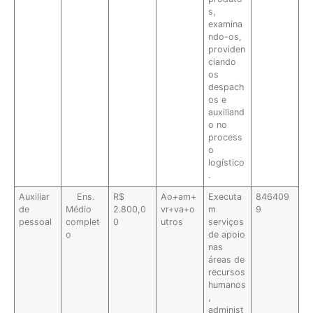
s,
examina
ndo-os,
providen
ciando
os
despach
os e
auxiliand
o no
process
o
logístico
.
Auxiliar
Ens.
R$
Ao+am+
Executa
846409
de
Médio
2.800,0
vr+va+o
m
9
pessoal
complet
0
utros
serviços
o
de apoio
nas
áreas de
recursos
humanos
,
administ