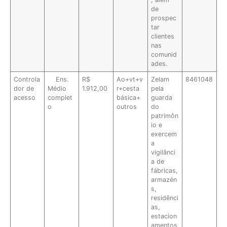
de
prospec
tar
clientes
nas
comunid
ades.
Controla
Ens.
R$
Ao+vt+v
Zelam
8461048
dor de
Médio
1.912,00
r+cesta
pela
acesso
complet
básica+
guarda
o
outros
do
patrimôn
io e
exercem
a
vigilânci
a de
fábricas,
armazén
s,
residênci
as,
estacion
amentos