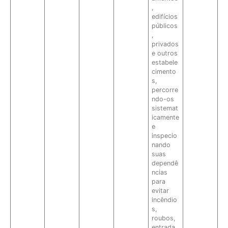
,
edifícios
públicos
,
privados
e outros
estabele
cimento
s,
percorre
ndo-os
sistemat
icamente
e
inspecio
nando
suas
dependê
ncias
para
evitar
incêndio
s,
roubos,
entrada