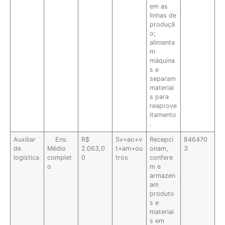
em as
linhas de
produçã
o;
alimenta
m
máquina
s e
separam
materiai
s para
reaprove
itamento
.
Auxiliar
Ens.
R$
Sv+ao+v
Recepci
846470
de
Médio
2.063,0
t+am+ou
onam,
3
logística
complet
0
tros
confere
o
m e
armazen
am
produto
s e
materiai
s em