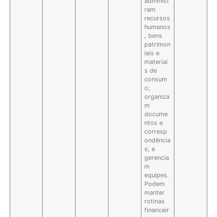
administ
ram
recursos
humanos
, bens
patrimon
iais e
materiai
s de
consum
o;
organiza
m
docume
ntos e
corresp
ondência
s; e
gerencia
m
equipes.
Podem
manter
rotinas
financeir