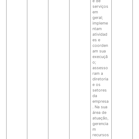
e de
serviços
em
geral;
impleme
ntam
atividad
es e
coorden
am sua
execuçã
o;
assesso
ram a
diretoria
e os
setores
da
empresa
. Na sua
área de
atuação,
gerencia
m
recursos