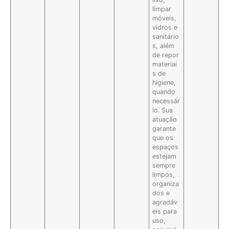
limpar
móveis,
vidros e
sanitário
s, além
de repor
materiai
s de
higiene,
quando
necessár
io. Sua
atuação
garante
que os
espaços
estejam
sempre
limpos,
organiza
dos e
agradáv
eis para
uso,