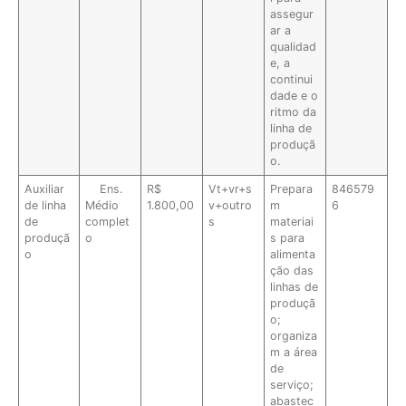
assegur
ar a
qualidad
e, a
continui
dade e o
ritmo da
linha de
produçã
o.
Auxiliar
Ens.
R$
Vt+vr+s
Prepara
846579
de linha
Médio
1.800,00
v+outro
m
6
de
complet
s
materiai
produçã
o
s para
o
alimenta
ção das
linhas de
produçã
o;
organiza
m a área
de
serviço;
abastec