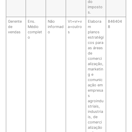
do
imposto
s.
Gerente
Ens.
Não
Vt+vr+v
Elabora
846404
de
Médio
informad
a+outro
m
8
vendas
complet
o
s
planos
o
estratégi
cos para
as áreas
de
comerci
alização,
marketin
g e
comunic
ação em
empresa
s
agroindu
striais,
industria
is, de
comerci
alização