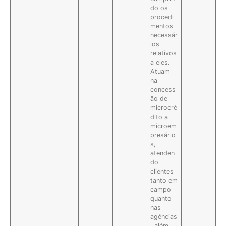
do os
procedi
mentos
necessár
ios
relativos
a eles.
Atuam
na
concess
ão de
microcré
dito a
microem
presário
s,
atenden
do
clientes
tanto em
campo
quanto
nas
agências
, além