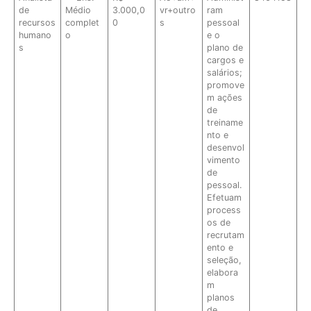
de
Médio
3.000,0
vr+outro
ram
recursos
complet
0
s
pessoal
humano
o
e o
s
plano de
cargos e
salários;
promove
m ações
de
treiname
nto e
desenvol
vimento
de
pessoal.
Efetuam
process
os de
recrutam
ento e
seleção,
elabora
m
planos
de