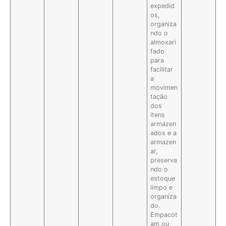
expedid
os,
organiza
ndo o
almoxari
fado
para
facilitar
a
movimen
tação
dos
itens
armazen
ados e a
armazen
ar,
preserva
ndo o
estoque
limpo e
organiza
do.
Empacot
am ou