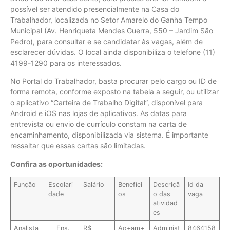
possível ser atendido presencialmente na Casa do
Trabalhador, localizada no Setor Amarelo do Ganha Tempo
Municipal (Av. Henriqueta Mendes Guerra, 550 – Jardim São
Pedro), para consultar e se candidatar às vagas, além de
esclarecer dúvidas. O local ainda disponibiliza o telefone (11)
4199-1290 para os interessados.
No Portal do Trabalhador, basta procurar pelo cargo ou ID de
forma remota, conforme exposto na tabela a seguir, ou utilizar
o aplicativo “Carteira de Trabalho Digital”, disponível para
Android e iOS nas lojas de aplicativos. As datas para
entrevista ou envio de currículo constam na carta de
encaminhamento, disponibilizada via sistema. É importante
ressaltar que essas cartas são limitadas.
Confira as oportunidades:
Função
Escolari
Salário
Benefíci
Descriçã
Id da
dade
os
o das
vaga
atividad
es
Analista
Ens.
R$
Ao+am+
Administ
8464158