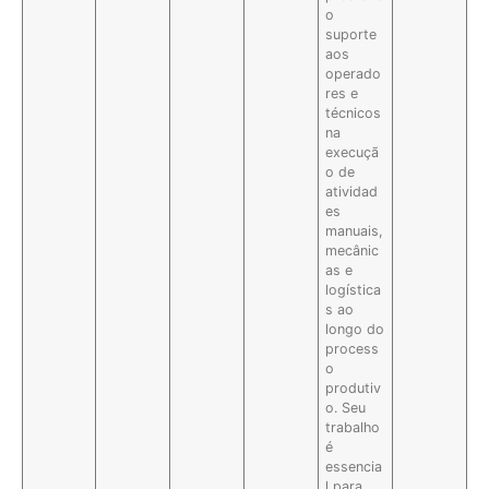
o
suporte
aos
operado
res e
técnicos
na
execuçã
o de
atividad
es
manuais,
mecânic
as e
logística
s ao
longo do
process
o
produtiv
o. Seu
trabalho
é
essencia
l para