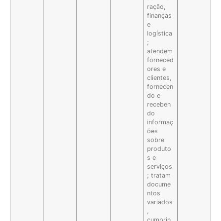
ração,
finanças
e
logística
;
atendem
forneced
ores e
clientes,
fornecen
do e
receben
do
informaç
ões
sobre
produto
s e
serviços
; tratam
docume
ntos
variados
,
cumprin