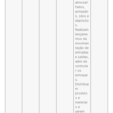
almoxari
fados,
armazén
s, silos e
depósito
s.
Realizam
lançame
ntos da
movimen
tação de
entradas
e saídas,
além de
controla
r os
estoque
s.
Distribue
m
produto
s e
materiai
s a
serem