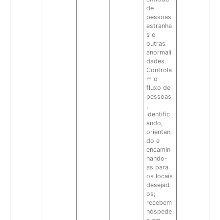
de
pessoas
estranha
s e
outras
anormali
dades.
Controla
m o
fluxo de
pessoas
,
identific
ando,
orientan
do e
encamin
hando-
as para
os locais
desejad
os;
recebem
hóspede