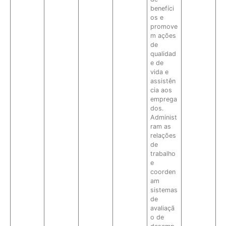
benefíci
os e
promove
m ações
de
qualidad
e de
vida e
assistên
cia aos
emprega
dos.
Administ
ram as
relações
de
trabalho
e
coorden
am
sistemas
de
avaliaçã
o de