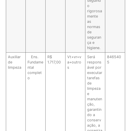
seguind
o
rigorosa
mente
as
normas
de
seguran
ça e
higiene.
Auxiliar
Ens.
R$
Vt+vr+v
Será
846540
de
Fundame
1.717,00
a+outro
respons
5
limpeza
ntal
s
ável por
complet
executar
o
tarefas
de
limpeza
e
manuten
ção,
garantin
do a
conserv
ação, a
organiza