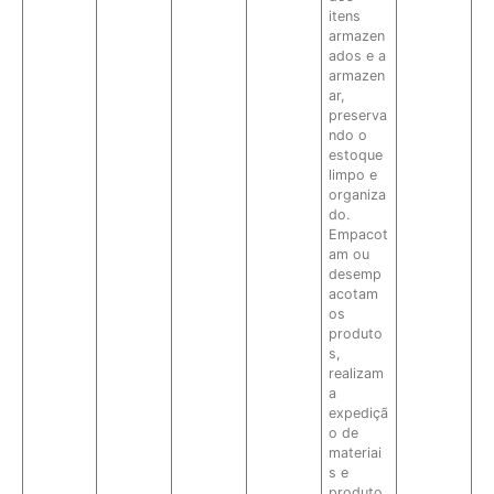
itens
armazen
ados e a
armazen
ar,
preserva
ndo o
estoque
limpo e
organiza
do.
Empacot
am ou
desemp
acotam
os
produto
s,
realizam
a
expediçã
o de
materiai
s e
produto