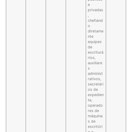
e
privadas
,
chefiand
o
diretame
nte
equipes
de
escriturá
rios,
auxiliare
s
administ
rativos,
secretári
os de
expedien
te,
operado
res de
máquina
s de
escritóri
o e