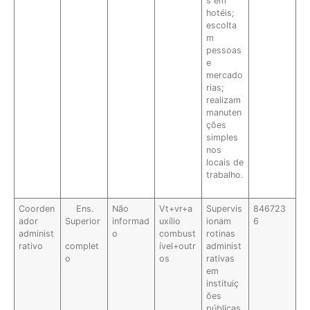
s em
hotéis;
escolta
m
pessoas
e
mercado
rias;
realizam
manuten
ções
simples
nos
locais de
trabalho.
Coorden
Ens.
Não
Vt+vr+a
Supervis
846723
ador
Superior
informad
uxílio
ionam
6
administ
o
combust
rotinas
rativo
complet
ível+outr
administ
o
os
rativas
em
instituiç
ões
públicas