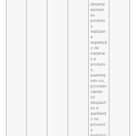
desemp
acotam
os
produto
s,
realizam
a
expediçã
o de
materiai
s e
produto
s,
examina
ndo-os,
providen
ciando
os
despach
os e
auxiliand
o no
process
o
logístico