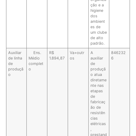
ção e a
higiene
dos
ambient
es de
um clube
de alto
padrão.
Auxiliar
Ens.
R$
Va+outr
A
846232
de linha
Médio
1.894,87
os
auxiliar
6
de
complet
de
produçã
o
produçã
o
o atua
diretame
nte nas
etapas
de
fabricaç
ão de
resistên
cias
elétricas
,
prestand