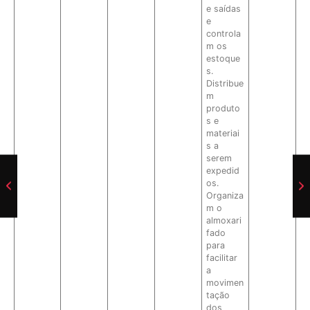
e saídas
e
controla
m os
estoque
s.
Distribue
m
produto
s e
materiai
s a
serem
expedid
os.
Organiza
m o
almoxari
fado
para
facilitar
a
movimen
tação
dos