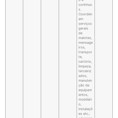
contínuo
s.
Coorden
am
serviços
gerais
de
malotes,
mensage
iros,
transpor
te,
cartório,
limpeza,
terceiriz
ados,
manuten
ção de
equipam
entos,
mobiliári
o,
instalaçõ
es etc.;