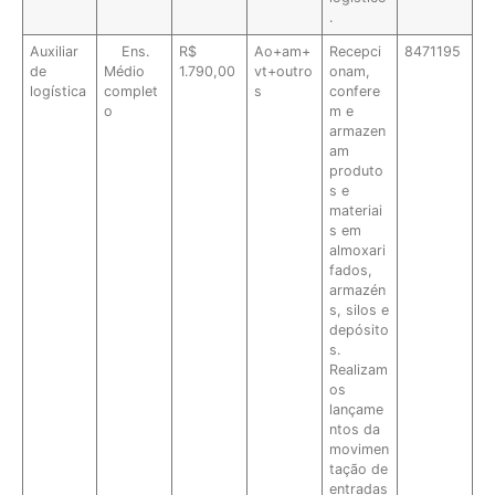
.
Auxiliar
Ens.
R$
Ao+am+
Recepci
8471195
de
Médio
1.790,00
vt+outro
onam,
logística
complet
s
confere
o
m e
armazen
am
produto
s e
materiai
s em
almoxari
fados,
armazén
s, silos e
depósito
s.
Realizam
os
lançame
ntos da
movimen
tação de
entradas