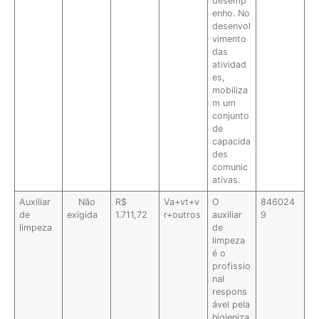
desemp
enho. No
desenvol
vimento
das
atividad
es,
mobiliza
m um
conjunto
de
capacida
des
comunic
ativas.
Auxiliar
Não
R$
Va+vt+v
O
846024
de
exigida
1.711,72
r+outros
auxiliar
9
limpeza
de
limpeza
é o
profissio
nal
respons
ável pela
higieniza