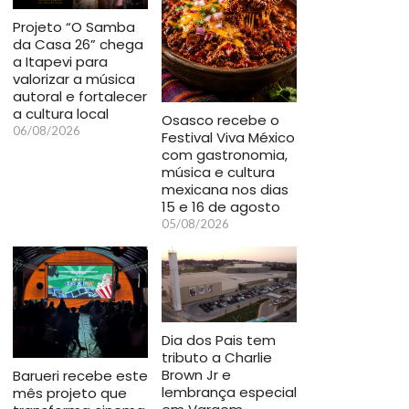
Projeto “O Samba
da Casa 26” chega
a Itapevi para
valorizar a música
autoral e fortalecer
a cultura local
Osasco recebe o
06/08/2026
Festival Viva México
com gastronomia,
música e cultura
mexicana nos dias
15 e 16 de agosto
05/08/2026
Dia dos Pais tem
tributo a Charlie
Brown Jr e
Barueri recebe este
lembrança especial
mês projeto que