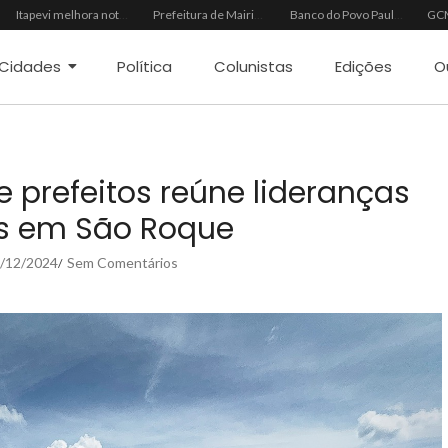
Itapevi melhora nota no IDEB 2025 e registra maior evolução educacional da região
Prefeitura de Mairinque promove palestra em alusão ao Agosto Lilás no CRAS Vila Barreto
Banco do Povo Paulista oferece crédito para impulsionar empreendedores de Mairinque
Cidades
Política
Colunistas
Edições
O
e prefeitos reúne lideranças
as em São Roque
/12/2024
Sem Comentários
/