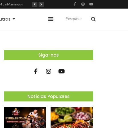
GCM de Mairinque prende três pessoas em flagrante por furto de cabos telefônicos após monitoramento do COI
Mairinque conquista título no Torneio de Vôlei Adaptado Feminino 45+
Itapevi forma mais 120 estudantes no Programa Aluno Tutor em Tecnologia Google e alcança 944 alunos capacitados
utros
Siga-nos
Notícias Populares