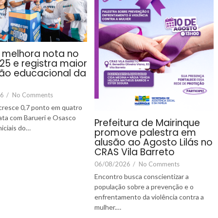
i melhora nota no
25 e registra maior
ão educacional da
26
/
No Comments
cresce 0,7 ponto em quatro
ata com Barueri e Osasco
Prefeitura de Mairinque
niciais do…
promove palestra em
alusão ao Agosto Lilás no
CRAS Vila Barreto
06/08/2026
/
No Comments
Encontro busca conscientizar a
população sobre a prevenção e o
enfrentamento da violência contra a
mulher.…