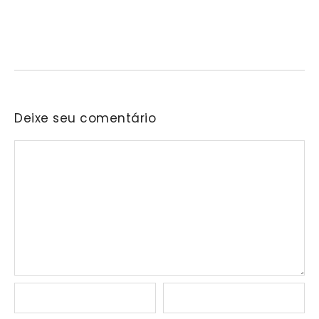
06/08/2026
/
No Comments
Encontro busca conscientizar a população sobre a prevenção e o
enfrentamento da violência contra a mulher.…
Deixe seu comentário