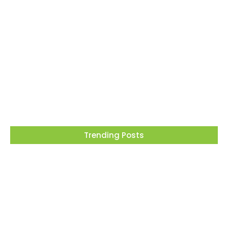
05/08/2026
Dia dos Pais tem tributo a Charlie Brown Jr e
lembrança especial em Vargem Grande
Paulista
05/08/2026
Trending Posts