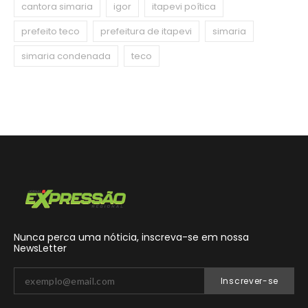
cantora simaria
igor
itapevi poítica
prefeito teco
prefeitura de itapevi
simaria
simaria condenada
teco
Nunca perca uma nóticia, inscreva-se em nossa
NewsLetter
Inscrever-se