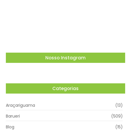
O Tribunal Superior Eleitoral (TSE) decidiu que
candidatos não podem utilizar carros
empregados no transporte de passageiros
por aplicativo para…
03/08/2026
Nosso Instagram
Categorias
Araçariguama
(13)
Barueri
(509)
Blog
(15)