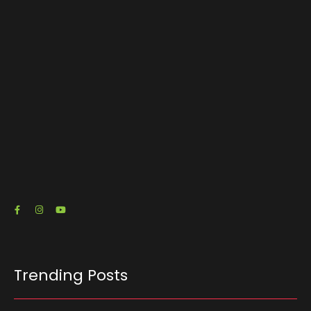
encontro promovido pela ACSP
03/08/2026
O escritório de advocacia do senador e pré-
candidato à Presidência Flávio Bolsonaro (PL-
RJ) emitiu três notas fiscais que somam R$…
23/07/2026
Trending Posts