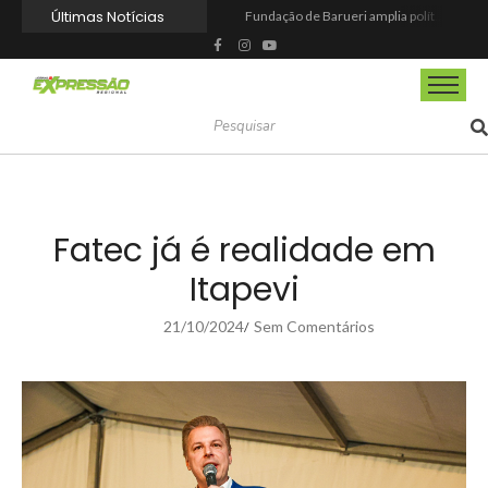
Últimas Notícias
Fundação de Barueri amplia política de inclusão e lança novo projeto educacional
Projeto “O Samba da Casa 26” chega a Itapevi para valorizar a música autoral e fortalecer a cultura local
Itapevi melhora nota no IDEB 2025 e registra maior evolução educacional da região
Prefeitura de Mairinque promove palestra em alusão ao Agosto Lilás no CRAS Vila Barreto
Banco do Povo Paulista oferece crédito para impulsionar empreendedores de Mairinque
GCM de Mairinque prende três pessoas em flagrante por furto de cabos telefônicos após monitoramento do COI
Mairinque conquista título no Torneio de Vôlei Adaptado Feminino 45+
Itapevi forma mais 120 estudantes no Programa Aluno Tutor em Tecnologia Google e alcança 944 alunos capacitados
Semana da Juventude 2026 reúne oportunidades de emprego, esporte, cultura e empreendedorismo em Itapevi
Nova StocKids será inaugurada nesta sexta-feira (7) no Shopping Vila Nova, em Itapevi
Fatec já é realidade em
Itapevi
21/10/2024
Sem Comentários
/