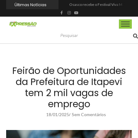
Últimas Notícias
Osasco recebe o Festival Viva México com gastronomia, música e cultura mexicana nos dias 15 e 16 de agosto
Espetáculo “Nunca Desista de Seus Sonhos”, baseado na obra de Augusto Cury, chega a Osasco para apresentação única no Teatro Glória Giglio
Barueri entrega Espaço Motoboy em Aldeia da Serra com estrutura, segurança e dignidade aos profissionais
Prefeitura de Barueri dá posse a novos agentes comunitários de saúde
Barueri recebe este mês projeto que transforma cinema em ferramenta de educação ambiental
Prefeitura de Barueri realiza ampla reforma no Parque Taddeo Cananéia
Barueri ganhará novo Centro Comunitário no Vale do Sol
Dia Nacional da Saúde reforça a importância da prevenção e do autocuidado em Mairinque
Agosto Lilás leva ações de proteção às mulheres para os bairros de Itapevi
Dia dos Pais tem tributo a Charlie Brown Jr e lembrança especial em Vargem Grande Paulista
Feirão de Oportunidades
da Prefeitura de Itapevi
tem 2 mil vagas de
emprego
18/01/2025
Sem Comentários
/