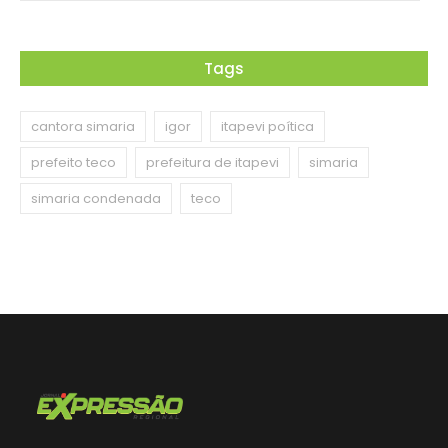
Tags
cantora simaria
igor
itapevi poítica
prefeito teco
prefeitura de itapevi
simaria
simaria condenada
teco