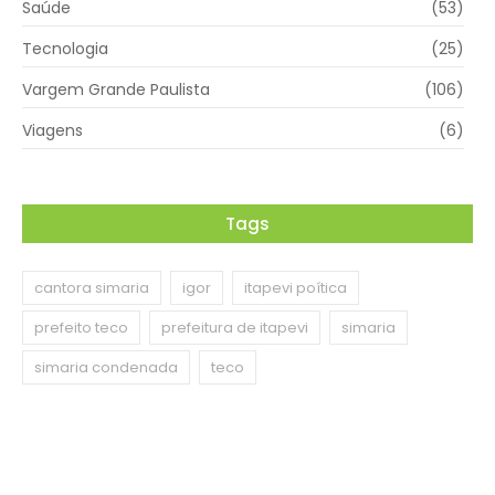
Saúde
(53)
Tecnologia
(25)
Vargem Grande Paulista
(106)
Viagens
(6)
Tags
cantora simaria
igor
itapevi poítica
prefeito teco
prefeitura de itapevi
simaria
simaria condenada
teco