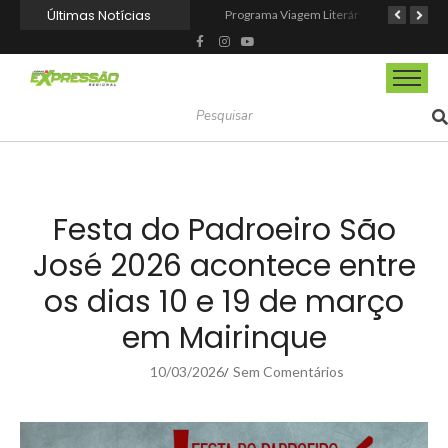
Últimas Notícias
CIOESTE promove encontro para fortalecer liderança feminina, conexões e transformação social
Programa Viagem Literária incentiva leitura e encanta alunos da rede municipal de Itapevi
Ferrari F355 do Anderson Dick é a mais nova atração do Parque Dream Car de São Roque (SP)
Festa do Padroeiro São
José 2026 acontece entre
os dias 10 e 19 de março
em Mairinque
10/03/2026
Sem Comentários
/