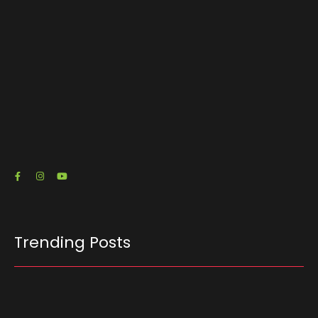
O escritório de advocacia do senador e pré-
candidato à Presidência Flávio Bolsonaro (PL-
RJ) emitiu três notas fiscais que somam R$…
23/07/2026
Trending Posts