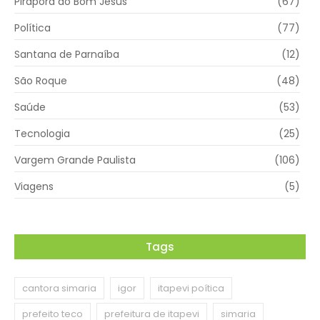
Pirapora do Bom Jesus
(67)
Política
(77)
Santana de Parnaíba
(12)
São Roque
(48)
Saúde
(53)
Tecnologia
(25)
Vargem Grande Paulista
(106)
Viagens
(5)
Tags
cantora simaria
igor
itapevi poítica
prefeito teco
prefeitura de itapevi
simaria