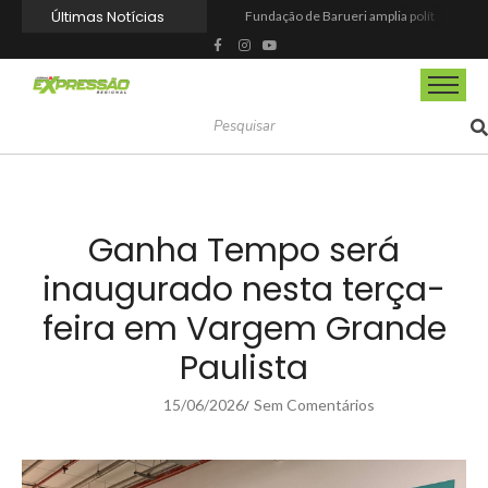
Últimas Notícias
Fundação de Barueri amplia política de inclusão e lança novo projeto educacional
Projeto “O Samba da Casa 26” chega a Itapevi para valorizar a música autoral e fortalecer a cultura local
Itapevi melhora nota no IDEB 2025 e registra maior evolução educacional da região
Prefeitura de Mairinque promove palestra em alusão ao Agosto Lilás no CRAS Vila Barreto
Banco do Povo Paulista oferece crédito para impulsionar empreendedores de Mairinque
GCM de Mairinque prende três pessoas em flagrante por furto de cabos telefônicos após monitoramento do COI
Mairinque conquista título no Torneio de Vôlei Adaptado Feminino 45+
Itapevi forma mais 120 estudantes no Programa Aluno Tutor em Tecnologia Google e alcança 944 alunos capacitados
Semana da Juventude 2026 reúne oportunidades de emprego, esporte, cultura e empreendedorismo em Itapevi
Nova StocKids será inaugurada nesta sexta-feira (7) no Shopping Vila Nova, em Itapevi
Ganha Tempo será
inaugurado nesta terça-
feira em Vargem Grande
Paulista
15/06/2026
Sem Comentários
/