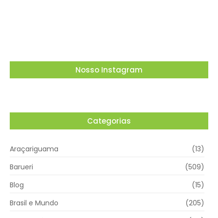
empregados no transporte de passageiros
por aplicativo para…
03/08/2026
Nosso Instagram
Categorias
Araçariguama
(13)
Barueri
(509)
Blog
(15)
Brasil e Mundo
(205)