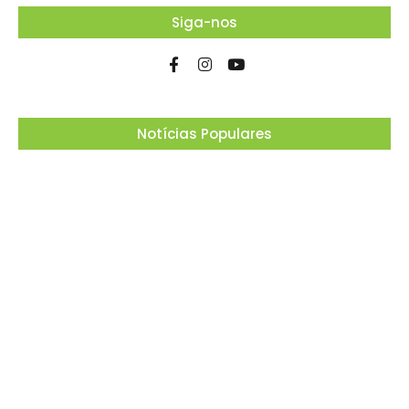
Siga-nos
Notícias Populares
Projeto “O Samba da Casa 26” chega a