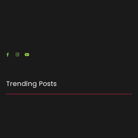
O escritório de advocacia do senador e pré-
candidato à Presidência Flávio Bolsonaro (PL-
RJ) emitiu três notas fiscais que somam R$…
23/07/2026
Trending Posts
Ferrari F355 do Anderson Dick é a mais nova
atração do Parque Dream Car de São Roque
(SP)