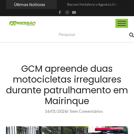
Últimas Notícias
Barueri fortalece o Agosto Lilás com a realização da 1ª Caminhada
Prefeitura reforma praça de lazer no Engenho Novo
Prefeitura inaugura Espaço Motoboy na Aldeia da Serra e amplia rede de apoio à categoria
Campeonato Municipal de Futebol de Campo 2026 abre inscrições para equipes de Mairinque
CIOESTE promove encontro para fortalecer liderança feminina, conexões e transformação social
Programa Viagem Literária incentiva leitura e encanta alunos da rede municipal de Itapevi
Ferrari F355 do Anderson Dick é a mais nova atração do Parque Dream Car de São Roque (SP)
Fundação de Barueri amplia política de inclusão e lança novo projeto educacional
Projeto “O Samba da Casa 26” chega a Itapevi para valorizar a música autoral e fortalecer a cultura local
Itapevi melhora nota no IDEB 2025 e registra maior evolução educacional da região
GCM apreende duas
motocicletas irregulares
durante patrulhamento em
Mairinque
16/01/2026
Sem Comentários
/