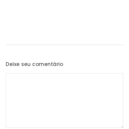
liderança feminina, conexões e
transformação social
07/08/2026
/
No Comments
“Conectando Mulheres, Ativando Propósitos” reunirá, em
Barueri, profissionais de diferentes áreas para compartilhar
experiências sobre cuidado,…
Deixe seu comentário