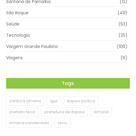
Santana de Parnaíba
(12)
São Roque
(49)
Saúde
(53)
Tecnologia
(25)
Vargem Grande Paulista
(106)
Viagens
(6)
Tags
cantora simaria
igor
itapevi poítica
prefeito teco
prefeitura de itapevi
simaria
simaria condenada
teco