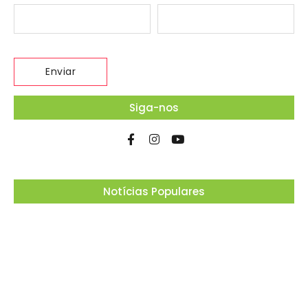
Siga-nos
Notícias Populares
Ferrari F355 do Anderson Dick é a mais nova
atração do Parque Dream Car de São Roque
(SP)
07/08/2026