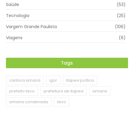
Saúde
(53)
Tecnologia
(25)
Vargem Grande Paulista
(106)
Viagens
(6)
Tags
cantora simaria
igor
itapevi poítica
prefeito teco
prefeitura de itapevi
simaria
simaria condenada
teco