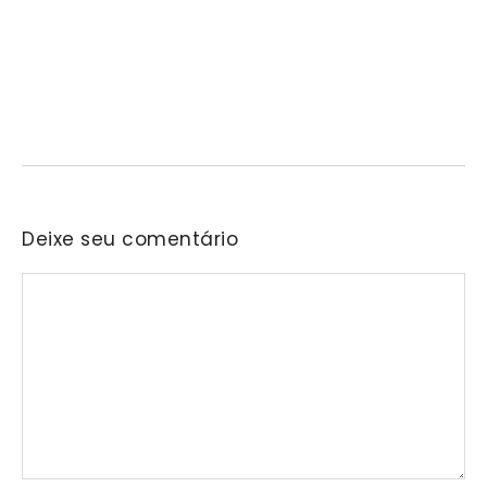
liderança feminina, conexões e
transformação social
07/08/2026
/
No Comments
“Conectando Mulheres, Ativando Propósitos” reunirá, em
Barueri, profissionais de diferentes áreas para compartilhar
experiências sobre cuidado,…
Deixe seu comentário