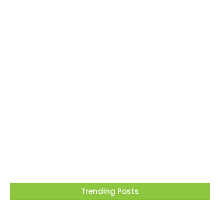
Barueri recebe este mês projeto que
transforma cinema em ferramenta de
educação ambiental
05/08/2026
Trending Posts