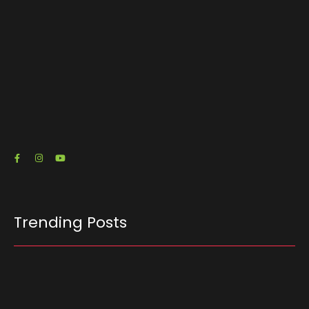
O escritório de advocacia do senador e pré-
candidato à Presidência Flávio Bolsonaro (PL-
RJ) emitiu três notas fiscais que somam R$…
23/07/2026
Trending Posts