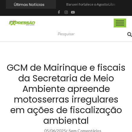
Últimas Notícias
Barueri fortalece o Agosto Lilás com a realização da 1ª Caminhada
Prefeitura reforma praça de lazer no Engenho Novo
Prefeitura inaugura Espaço Motoboy na Aldeia da Serra e amplia rede de apoio à categoria
Campeonato Municipal de Futebol de Campo 2026 abre inscrições para equipes de Mairinque
CIOESTE promove encontro para fortalecer liderança feminina, conexões e transformação social
Programa Viagem Literária incentiva leitura e encanta alunos da rede municipal de Itapevi
Ferrari F355 do Anderson Dick é a mais nova atração do Parque Dream Car de São Roque (SP)
Fundação de Barueri amplia política de inclusão e lança novo projeto educacional
Projeto “O Samba da Casa 26” chega a Itapevi para valorizar a música autoral e fortalecer a cultura local
Itapevi melhora nota no IDEB 2025 e registra maior evolução educacional da região
GCM de Mairinque e fiscais
da Secretaria de Meio
Ambiente apreende
motosserras irregulares
em ações de fiscalização
ambiental
05/06/2025
Sem Comentários
/