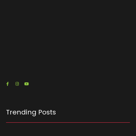
Em meio à corrida presidencial, Ronaldo
Caiado debate propostas para o Brasil em
encontro promovido pela ACSP
03/08/2026
Trending Posts