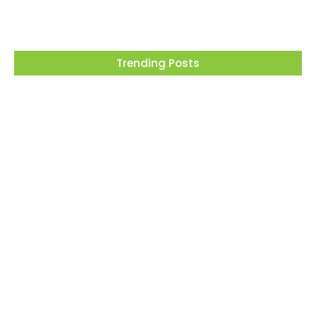
Trending Posts
O governador Tarcísio de Freitas lidera a
disputa pelo governo de São Paulo com