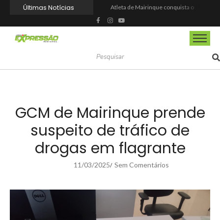
Últimas Notícias
Atleta de Mairinque conquista o ouro no Meeting Paralímpico 2026
Prefeitura de Itapevi inicia regularização fundiária de mais de 2 mil imóveis no Vitápolis
Defesa Civil de Mairinque atua por mais de 12 horas no combate a incêndio florestal na região central
Prefeitura de Itapevi abre processo seletivo para contratação temporária de médicos e psicólogos
Mairinque fortalece diálogo com setor ferroviário e avança na agenda de inovação e tecnologia
Programa Mãe Itapeviense acompanha mais de 400 gestantes
Enaldinho, Nicolas e Vini invadem o Dream Car neste sábado (15) com programação radical
SEU FILHO CRESCEU? O QUE NÃO SERVE MAIS PODE VALER DINHEIRO
Viva Link comemora aniversário com promoção de 850 Megas e sorteio de Smart TV
O espírito esportivo vai tomar conta de Itapevi
GCM de Mairinque prende
suspeito de tráfico de
drogas em flagrante
11/03/2025
Sem Comentários
/