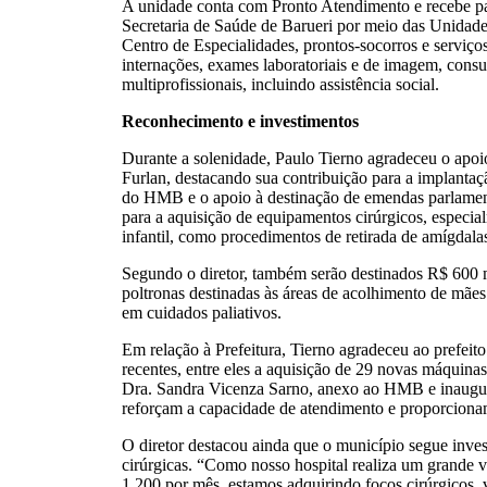
A unidade conta com Pronto Atendimento e recebe p
Secretaria de Saúde de Barueri por meio das Unidad
Centro de Especialidades, prontos-socorros e serviços 
internações, exames laboratoriais e de imagem, consu
multiprofissionais, incluindo assistência social.
Reconhecimento e investimentos
Durante a solenidade, Paulo Tierno agradeceu o apoi
Furlan, destacando sua contribuição para a implant
do HMB e o apoio à destinação de emendas parlamen
para a aquisição de equipamentos cirúrgicos, especi
infantil, como procedimentos de retirada de amígdala
Segundo o diretor, também serão destinados R$ 600 
poltronas destinadas às áreas de acolhimento de mães 
em cuidados paliativos.
Em relação à Prefeitura, Tierno agradeceu ao prefeito
recentes, entre eles a aquisição de 29 novas máquina
Dra. Sandra Vicenza Sarno, anexo ao HMB e inaug
reforçam a capacidade de atendimento e proporcionam
O diretor destacou ainda que o município segue inve
cirúrgicas. “Como nosso hospital realiza um grande 
1.200 por mês, estamos adquirindo focos cirúrgicos, v