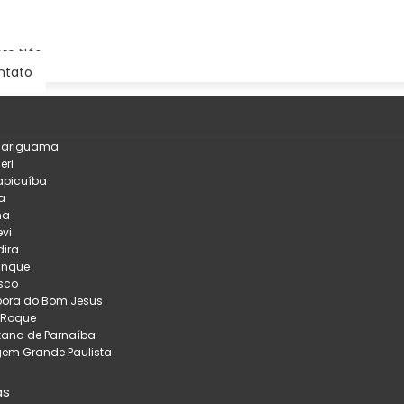
re Nós
ntato
çariguama
eri
apicuíba
a
na
evi
ira
inque
sco
pora do Bom Jesus
 Roque
tana de Parnaíba
em Grande Paulista
as