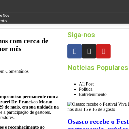
e Nós
tato
Siga-nos
nos com cerca de
por mês
Notícias Populares
m Comentários
All Post
Política
Entretenimento
compromisso permanente com a
Barueri Dr. Francisco Moran
29 de maio, em sua unidade na
 a participação de gestores,
oradores.
Osasco recebe o Fes
os e reconhecimento ao