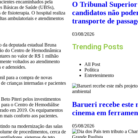
acientes encaminhados pela
O Tribunal Superior 
es Básicas de Saúde (UBSs),
candidatos não pode
de fisioterapia. O hospital realiza
ltas ambulatoriais e atendimentos
transporte de passag
03/08/2026
o da deputada estadual Bruna
Trending Posts
ação do Centro de Hemodinâmica
tares no valor de R$ 1 milhão
almente voltados ao atendimento
All Post
s e adenoides.
Política
Entretenimento
mil para a compra de novas
de crianças internadas e pacientes
 Beto Piteri pelos investimentos
Barueri recebe este 
s para o Centro de Hemodiálise
urado em 2019. Os equipamentos
cinema em ferramen
 mais conforto aos pacientes.
05/08/2026
stindo na modernização das salas
volume de procedimentos, cerca de
entiladores, sistemas de teto,