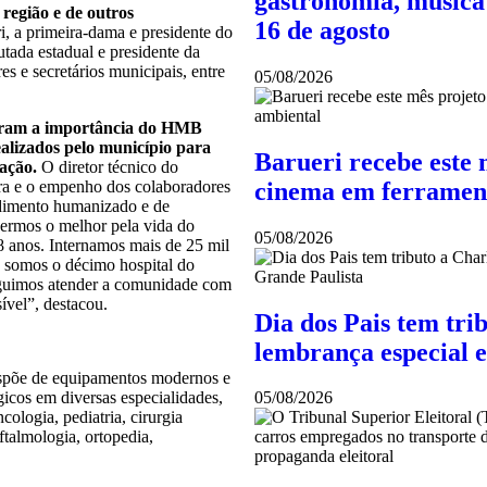
gastronomia, música 
região e de outros
16 de agosto
ri, a primeira-dama e presidente do
utada estadual e presidente da
s e secretários municipais, entre
05/08/2026
acaram a importância do HMB
ealizados pelo município para
Barueri recebe este 
lação.
O diretor técnico do
cinema em ferramen
ura e o empenho dos colaboradores
ndimento humanizado e de
zermos o melhor pela vida do
05/08/2026
8 anos. Internamos mais de 25 mil
 somos o décimo hospital do
eguimos atender a comunidade com
ível”, destacou.
Dia dos Pais tem tri
lembrança especial 
spõe de equipamentos modernos e
gicos em diversas especialidades,
05/08/2026
ologia, pediatria, cirurgia
oftalmologia, ortopedia,