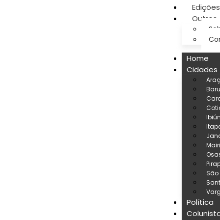
Edições
Outros
Sob
Co
Home
Cidades
Ara
Baru
Car
Coti
Ibiú
Itap
Jand
Mair
Osa
Pira
São
San
Varg
Política
Colunist