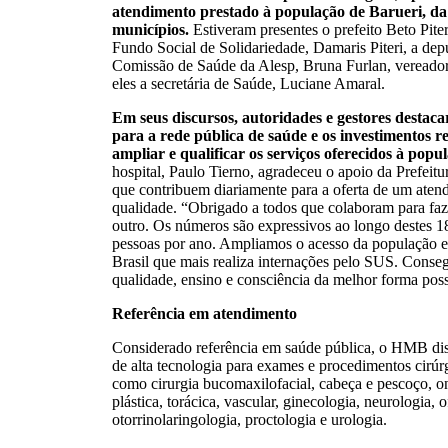
atendimento prestado à população de Barueri, da 
municípios.
Estiveram presentes o prefeito Beto Pite
Fundo Social de Solidariedade, Damaris Piteri, a dep
Comissão de Saúde da Alesp, Bruna Furlan, vereadore
eles a secretária de Saúde, Luciane Amaral.
Em seus discursos, autoridades e gestores dest
para a rede pública de saúde e os investimentos r
ampliar e qualificar os serviços oferecidos à popu
hospital, Paulo Tierno, agradeceu o apoio da Prefeit
que contribuem diariamente para a oferta de um ate
qualidade. “Obrigado a todos que colaboram para fa
outro. Os números são expressivos ao longo destes 1
pessoas por ano. Ampliamos o acesso da população e
Brasil que mais realiza internações pelo SUS. Cons
qualidade, ensino e consciência da melhor forma poss
Referência em atendimento
Considerado referência em saúde pública, o HMB di
de alta tecnologia para exames e procedimentos cirúr
como cirurgia bucomaxilofacial, cabeça e pescoço, onc
plástica, torácica, vascular, ginecologia, neurologia, 
otorrinolaringologia, proctologia e urologia.