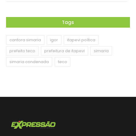
Tags
cantora simaria
igor
itapevi poítica
prefeito teco
prefeitura de itapevi
simaria
simaria condenada
teco