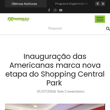
Últimas Notícias
CIOESTE promove encontro para fortalecer liderança feminina, conexões e transformação social
Programa Viagem Literária incentiva leitura e encanta alunos da rede municipal de Itapevi
Ferrari F355 do Anderson Dick é a mais nova atração do Parque Dream Car de São Roque (SP)
Inauguração das
Americanas marca nova
etapa do Shopping Central
Park
01/07/2026
Sem Comentários
/