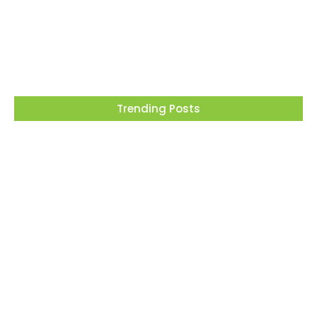
lembrança especial em Vargem Grande
Paulista
05/08/2026
Trending Posts