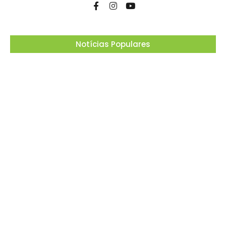
Notícias Populares
Projeto “O Samba da Casa 26” chega a
Itapevi para valorizar a música autoral e
fortalecer a cultura local
06/08/2026