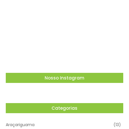
O Tribunal Superior Eleitoral (TSE) decidiu que
candidatos não podem utilizar carros
empregados no transporte de passageiros
por aplicativo para…
03/08/2026
Nosso Instagram
Categorias
Araçariguama
(13)