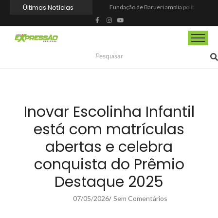
Últimas Notícias
Fundação de Barueri amplia política de inclusão e lança novo projeto educacional
Projeto “O Samba da Casa 26” chega a Itapevi para valorizar a música autoral e fortalecer a cultura local
Itapevi melhora nota no IDEB 2025 e registra maior evolução educacional da região
Prefeitura de Mairinque promove palestra em alusão ao Agosto Lilás no CRAS Vila Barreto
Banco do Povo Paulista oferece crédito para impulsionar empreendedores de Mairinque
GCM de Mairinque prende três pessoas em flagrante por furto de cabos telefônicos após monitoramento do COI
Mairinque conquista título no Torneio de Vôlei Adaptado Feminino 45+
Itapevi forma mais 120 estudantes no Programa Aluno Tutor em Tecnologia Google e alcança 944 alunos capacitados
Semana da Juventude 2026 reúne oportunidades de emprego, esporte, cultura e empreendedorismo em Itapevi
Nova StocKids será inaugurada nesta sexta-feira (7) no Shopping Vila Nova, em Itapevi
Inovar Escolinha Infantil
está com matrículas
abertas e celebra
conquista do Prêmio
Destaque 2025
07/05/2026
Sem Comentários
/