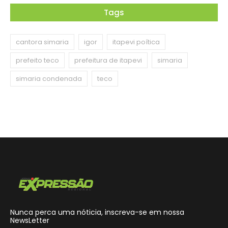
Tags
cantora simaria
igor
itapevi poítica
prefeito teco
prefeitura de itapevi
simaria
simaria condenada
teco
Nunca perca uma nóticia, inscreva-se em nossa
NewsLetter