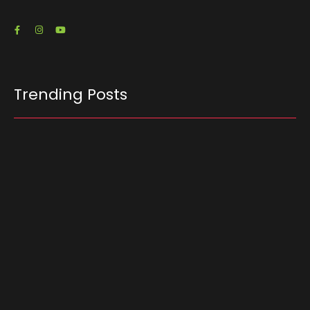
Trending Posts
Projeto “O Samba da Casa 26” chega a Itapevi