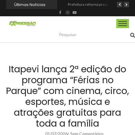
Últimas Notícias
Barueri fortalece o Agosto Lilás com a realização da 1ª Caminhada
Prefeitura reforma praça de lazer no Engenho Novo
Prefeitura inaugura Espaço Motoboy na Aldeia da Serra e amplia rede de apoio à categoria
Itapevi lança 2ª edição do
programa “Férias no
Parque” com cinema, circo,
esportes, música e
atrações gratuitas para
toda a família
01/07/2026
Sem Comentários
/