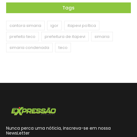
Tags
cantora simaria
igor
itapevi poítica
prefeito teco
prefeitura de itapevi
simaria
simaria condenada
teco
Nunca perca uma nóticia, inscreva-se em nossa
NewsLetter