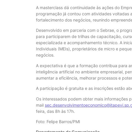
A masterclass dá continuidade às ações do Empree
programação já contou com atividades voltadas a
fortalecimento dos negócios, reunindo empreend
Desenvolvido em parceria com o Sebrae, o progr
para participarem de trilhas de capacitação, curs
especializada e acompanhamento técnico. A inic
Individuais (MEIs), proprietários de micro e peq
negócios.
A expectativa é que a formação contribua para a
inteligência artificial no ambiente empresarial, p
aumentar a eficiência, melhorar processos e poten
A participação é gratuita e as inscrições estão ab
Os interessados podem obter mais informações p
mail
sec.desenvolvimentoeconomico@itapevi.sp.g
feira, das 8h às 17h.
Foto: Felipe Barros/PMI
Departamento de Comunicação