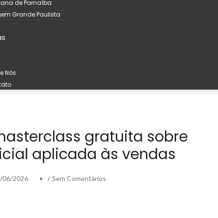
tana de Parnaíba
em Grande Paulista
as
e Nós
tato
asterclass gratuita sobre
ificial aplicada às vendas
/06/2026
Sem Comentários
/