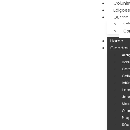
Colunis
Edições
Outros
Sob
Co
Home
Cidades
Ara
Baru
Car
Coti
Ibiú
Itap
Jand
Mair
Osa
Pira
São