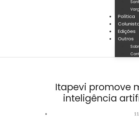
San
Varg
Política
Colunist
Edições
Outros
Sobr
Con
Itapevi promove m
inteligência art
11