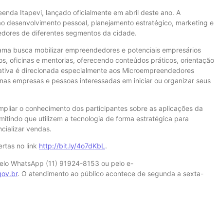
nda Itapevi, lançado oficialmente em abril deste ano. A
o desenvolvimento pessoal, planejamento estratégico, marketing e
edores de diferentes segmentos da cidade.
ama busca mobilizar empreendedores e potenciais empresários
os, oficinas e mentorias, oferecendo conteúdos práticos, orientação
iativa é direcionada especialmente aos Microempreendedores
uenas empresas e pessoas interessadas em iniciar ou organizar seus
mpliar o conhecimento dos participantes sobre as aplicações da
ermitindo que utilizem a tecnologia de forma estratégica para
cializar vendas.
ertas no link
http://bit.ly/4o7dKbL
.
elo WhatsApp (11) 91924-8153 ou pelo e-
ov.br
. O atendimento ao público acontece de segunda a sexta-