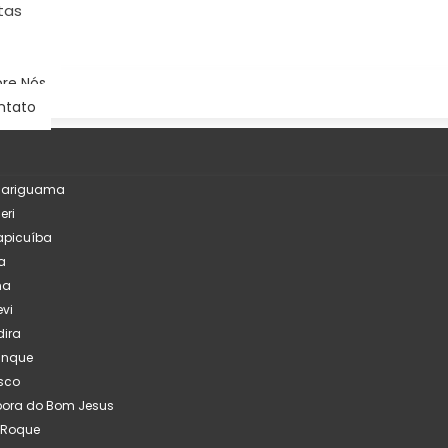
tas
re Nós
ntato
çariguama
eri
apicuíba
a
na
evi
ira
inque
sco
pora do Bom Jesus
 Roque