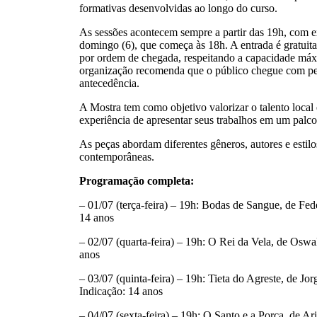
formativas desenvolvidas ao longo do curso.
As sessões acontecem sempre a partir das 19h, com e
domingo (6), que começa às 18h. A entrada é gratuita
por ordem de chegada, respeitando a capacidade máxim
organização recomenda que o público chegue com p
antecedência.
A Mostra tem como objetivo valorizar o talento local 
experiência de apresentar seus trabalhos em um palco 
As peças abordam diferentes gêneros, autores e estilos
contemporâneas.
Programação completa:
– 01/07 (terça-feira) – 19h: Bodas de Sangue, de Fed
14 anos
– 02/07 (quarta-feira) – 19h: O Rei da Vela, de Osw
anos
– 03/07 (quinta-feira) – 19h: Tieta do Agreste, de J
Indicação: 14 anos
– 04/07 (sexta-feira) – 19h: O Santo e a Porca, de A