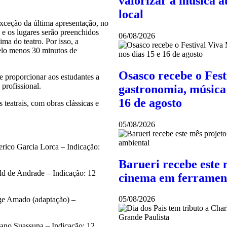
valorizar a música au
local
xceção da última apresentação, no
 e os lugares serão preenchidos
06/08/2026
a do teatro. Por isso, a
elo menos 30 minutos de
Osasco recebe o Fes
e proporcionar aos estudantes a
profissional.
gastronomia, música 
16 de agosto
 teatrais, com obras clássicas e
05/08/2026
erico Garcia Lorca – Indicação:
Barueri recebe este 
ald de Andrade – Indicação: 12
cinema em ferramen
05/08/2026
orge Amado (adaptação) –
riano Suassuna – Indicação: 12