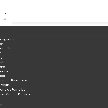
re Nós
ntato
çariguama
eri
apicuíba
a
na
evi
ira
inque
sco
pora do Bom Jesus
 Roque
tana de Parnaíba
em Grande Paulista
as