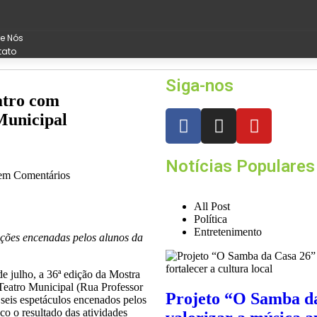
e Nós
tato
Siga-nos
atro com
 Municipal
Notícias Populares
m Comentários
All Post
Política
Entretenimento
uções encenadas pelos alunos da
de julho, a 36ª edição da Mostra
 Teatro Municipal (Rua Professor
Projeto “O Samba da
seis espetáculos encenados pelos
co o resultado das atividades