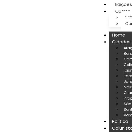
Edições
Outros
Sob
Co
Home
Cidades
Ara
Baru
Car
Coti
Ibiú
Itap
Jand
Mair
Osa
Pira
São
San
Varg
Política
Colunist