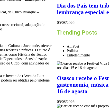
Dia dos Pais tem tri
lembrança especial 
ical, de Chico Buarque –
05/08/2026
 nesse recinto?, adaptação de
re
Trending Posts
ria de Cultura e Juventude, oferece
All Post
as teóricas e práticas. O curso é
Política
temas como História do Teatro,
Entretenimento
de Espetáculos e Sensibilização
urso de Circo, com atividades de
ra e Juventude (Avenida Luiz
Osasco recebe o Fes
 podem ser obtidas pelo telefone
gastronomia, música 
16 de agosto
05/08/2026