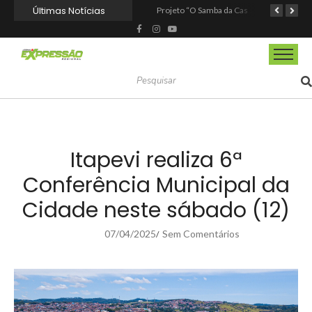
Últimas Notícias
Fundação de Barueri amplia política de inclusão e lança novo projeto educacional
Projeto “O Samba da Casa 26” chega a Itapevi para valorizar a música autoral e fortalecer a cultura local
Itapevi melhora nota no IDEB 2025 e registra maior evolução educacional da região
Itapevi realiza 6ª
Conferência Municipal da
Cidade neste sábado (12)
07/04/2025
Sem Comentários
/