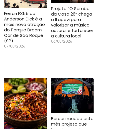
Projeto “O Samba
Ferrari F355 do
da Casa 26” chega
Anderson Dick é a
a Itapevi para
mais nova atração
valorizar a música
do Parque Dream
autoral e fortalecer
Car de São Roque
a cultura local
(SP)
06/08/2026
07/08/2026
Barueri recebe este
mês projeto que