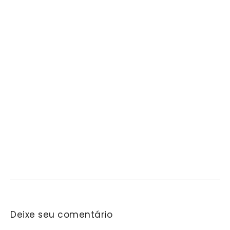
Prefeitura de Mairinque promove palestra em
alusão ao Agosto Lilás no CRAS Vila Barreto
06/08/2026
/
No Comments
Encontro busca conscientizar a população sobre a prevenção e o
enfrentamento da violência contra a mulher.…
Deixe seu comentário