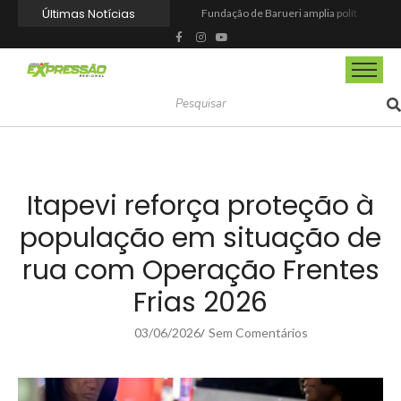
Últimas Notícias
Fundação de Barueri amplia política de inclusão e lança novo projeto educacional
Projeto “O Samba da Casa 26” chega a Itapevi para valorizar a música autoral e fortalecer a cultura local
Itapevi melhora nota no IDEB 2025 e registra maior evolução educacional da região
Prefeitura de Mairinque promove palestra em alusão ao Agosto Lilás no CRAS Vila Barreto
Banco do Povo Paulista oferece crédito para impulsionar empreendedores de Mairinque
GCM de Mairinque prende três pessoas em flagrante por furto de cabos telefônicos após monitoramento do COI
Mairinque conquista título no Torneio de Vôlei Adaptado Feminino 45+
Itapevi forma mais 120 estudantes no Programa Aluno Tutor em Tecnologia Google e alcança 944 alunos capacitados
Semana da Juventude 2026 reúne oportunidades de emprego, esporte, cultura e empreendedorismo em Itapevi
Nova StocKids será inaugurada nesta sexta-feira (7) no Shopping Vila Nova, em Itapevi
Itapevi reforça proteção à
população em situação de
rua com Operação Frentes
Frias 2026
03/06/2026
Sem Comentários
/