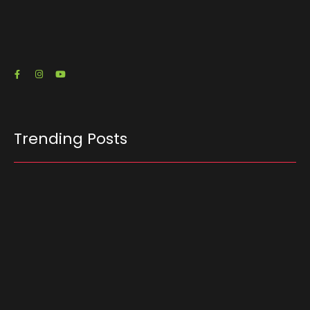
candidato à Presidência Flávio Bolsonaro (PL-
RJ) emitiu três notas fiscais que somam R$…
23/07/2026
Trending Posts