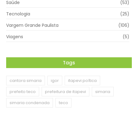
Saúde
(53)
Tecnologia
(25)
Vargem Grande Paulista
(106)
Viagens
(5)
Tags
cantora simaria
igor
itapevi poítica
prefeito teco
prefeitura de itapevi
simaria
simaria condenada
teco