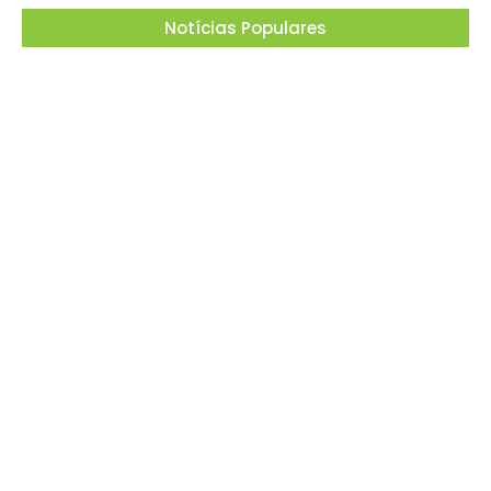
Notícias Populares
Projeto “O Samba da Casa 26” chega a
Itapevi para valorizar a música autoral e
fortalecer a cultura local
06/08/2026