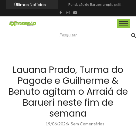
Últimas Notícias
Fundação de Barueri amplia política de inclusão e lança novo projeto educacional
Projeto “O Samba da Casa 26” chega a Itapevi para valorizar a música autoral e fortalecer a cultura local
Itapevi melhora nota no IDEB 2025 e registra maior evolução educacional da região
Prefeitura de Mairinque promove palestra em alusão ao Agosto Lilás no CRAS Vila Barreto
Banco do Povo Paulista oferece crédito para impulsionar empreendedores de Mairinque
GCM de Mairinque prende três pessoas em flagrante por furto de cabos telefônicos após monitoramento do COI
Mairinque conquista título no Torneio de Vôlei Adaptado Feminino 45+
Itapevi forma mais 120 estudantes no Programa Aluno Tutor em Tecnologia Google e alcança 944 alunos capacitados
Semana da Juventude 2026 reúne oportunidades de emprego, esporte, cultura e empreendedorismo em Itapevi
Nova StocKids será inaugurada nesta sexta-feira (7) no Shopping Vila Nova, em Itapevi
Lauana Prado, Turma do
Pagode e Guilherme &
Benuto agitam o Arraiá de
Barueri neste fim de
semana
19/06/2026
Sem Comentários
/