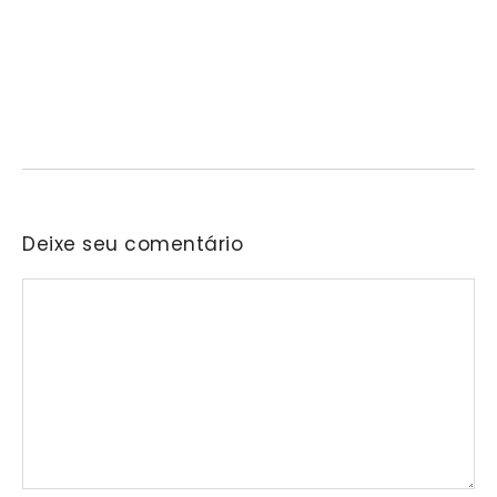
Prefeitura de Mairinque promove palestra em
alusão ao Agosto Lilás no CRAS Vila Barreto
06/08/2026
/
No Comments
Encontro busca conscientizar a população sobre a prevenção e o
enfrentamento da violência contra a mulher.…
Deixe seu comentário