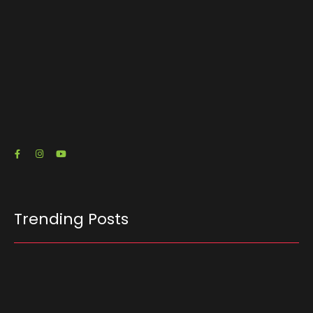
O escritório de advocacia do senador e pré-
candidato à Presidência Flávio Bolsonaro (PL-
RJ) emitiu três notas fiscais que somam R$…
23/07/2026
Trending Posts