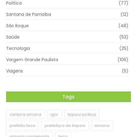
Política
(77)
Santana de Parnaíba
(12)
São Roque
(48)
Saúde
(53)
Tecnologia
(25)
Vargem Grande Paulista
(106)
Viagens
(5)
Tags
cantora simaria
igor
itapevi poítica
prefeito teco
prefeitura de itapevi
simaria
simaria condenada
teco