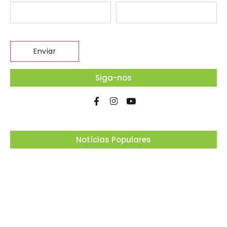
Siga-nos
Notícias Populares
Projeto “O Samba da Casa 26” chega a
Itapevi para valorizar a música autoral e
fortalecer a cultura local