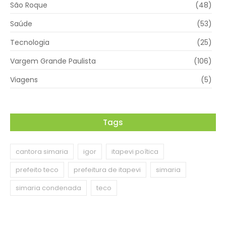
São Roque
(48)
Saúde
(53)
Tecnologia
(25)
Vargem Grande Paulista
(106)
Viagens
(5)
Tags
cantora simaria
igor
itapevi poítica
prefeito teco
prefeitura de itapevi
simaria
simaria condenada
teco