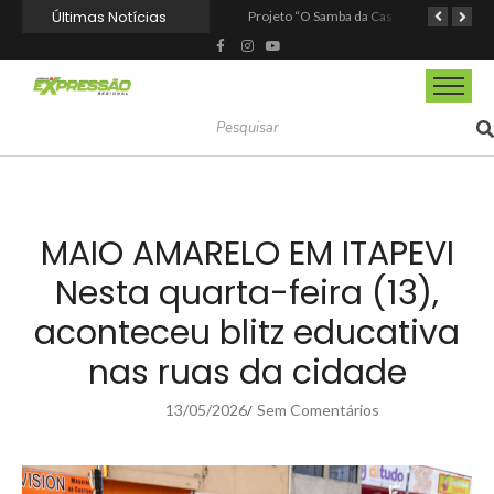
Últimas Notícias
Nova StocKids será inaugurada nesta sexta-feira (7) no Shopping Vila Nova, em Itapevi
Fundação de Barueri amplia política de inclusão e lança novo projeto educacional
Projeto “O Samba da Casa 26” chega a Itapevi para valorizar a música autoral e fortalecer a cultura local
MAIO AMARELO EM ITAPEVI
Nesta quarta-feira (13),
aconteceu blitz educativa
nas ruas da cidade
13/05/2026
Sem Comentários
/