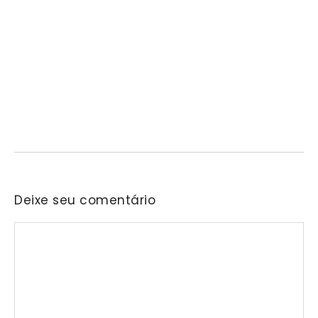
Projeto “O Samba da Casa 26” chega a
Itapevi para valorizar a música autoral e
fortalecer a cultura local
06/08/2026
/
No Comments
Nascida na residência do senhor Araken, iniciativa reunirá samba,
pagode, bolero e outras vertentes musicais em…
Deixe seu comentário