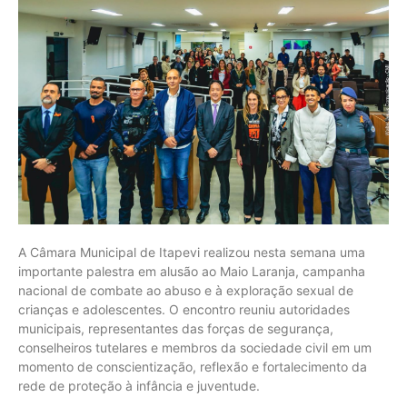
A Câmara Municipal de Itapevi realizou nesta semana uma
importante palestra em alusão ao Maio Laranja, campanha
nacional de combate ao abuso e à exploração sexual de
crianças e adolescentes. O encontro reuniu autoridades
municipais, representantes das forças de segurança,
conselheiros tutelares e membros da sociedade civil em um
momento de conscientização, reflexão e fortalecimento da
rede de proteção à infância e juventude.