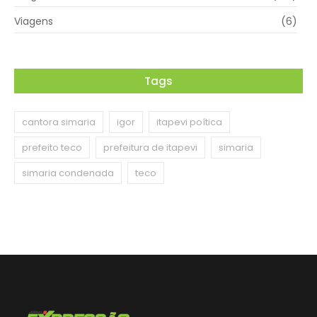
Viagens
(6)
Tags
cantora simaria
igor
itapevi poítica
prefeito teco
prefeitura de itapevi
simaria
simaria condenada
teco