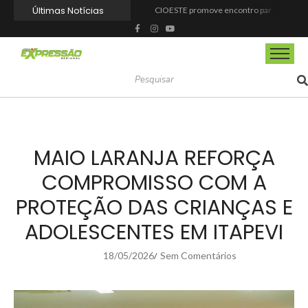
Últimas Notícias
CIOESTE promove encontro para fortalecer liderança feminina, conexões e transformação social
Programa Viagem Literária incentiva leitura e encanta alunos da rede municipal de Itapevi
Ferrari F355 do Anderson Dick é a mais nova atração do Parque Dream Car de São Roque (SP)
Fundação de Barueri amplia política de inclusão e lança novo projeto educacional
Projeto “O Samba da Casa 26” chega a Itapevi para valorizar a música autoral e fortalecer a cultura local
Itapevi melhora nota no IDEB 2025 e registra maior evolução educacional da região
Prefeitura de Mairinque promove palestra em alusão ao Agosto Lilás no CRAS Vila Barreto
Banco do Povo Paulista oferece crédito para impulsionar empreendedores de Mairinque
GCM de Mairinque prende três pessoas em flagrante por furto de cabos telefônicos após monitoramento do COI
Mairinque conquista título no Torneio de Vôlei Adaptado Feminino 45+
MAIO LARANJA REFORÇA
COMPROMISSO COM A
PROTEÇÃO DAS CRIANÇAS E
ADOLESCENTES EM ITAPEVI
18/05/2026
Sem Comentários
/