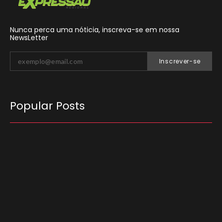
Nunca perca uma nóticia, inscreva-se em nossa
NewsLetter
Inscrever-se
Popular Posts
O Tribunal Superior Eleitoral (TSE) decidiu que
candidatos não podem utilizar carros
empregados no transporte de passageiros por
aplicativo para…