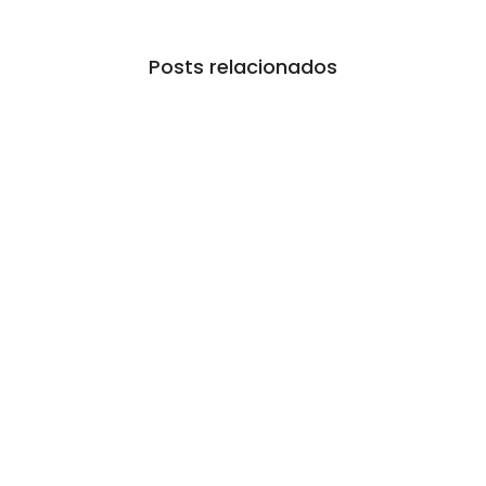
Posts relacionados
Ferrari F355 do Anderson Dick é a mais nova
atração do Parque Dream Car de São Roque
(SP)